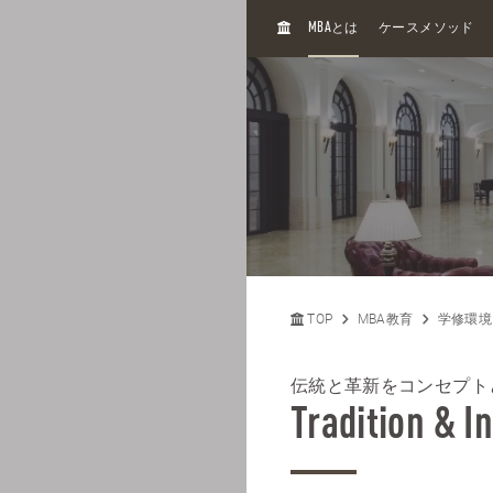
H
MBA
とは
ケースメソッド
O
M
E
TOP
MBA教育
学修環境
伝統と革新をコンセプト
Tradition & I