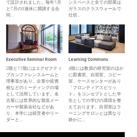
て設計されました。毎年1月
ンスペースと全ての部屋は
と7月の3連休に開講する合
ガラスのクラスウォールで
同...
仕切...
Executive Seminar Room
Learning Commons
2階と11階にはエグゼクティ
4階には教員の研究室のほか
ブカンファレンスルームと
に図書室、自習室、コピー
理事室があり、企業や提携
室、ケースセンターがあり
校などのミーティングの場
「フロンティアスピリッ
として活用しています。名
ト」をコンセプトとした学
古屋には世界的な製造メー
生としての学びの環境を整
カーや製薬会社などがあ
えております。自習室はラ
り、本学には経営者やリー
ーニングサロンとは異なり
ダーと...
静かに...