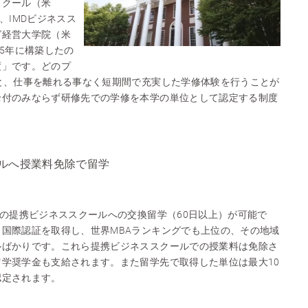
スクール（米
、IMDビジネスス
グ経営大学院（米
05年に構築したの
度」です。どのプ
と、仕事を離れる事なく短期間で充実した学修体験を行うことが
給付のみならず研修先での学修を本学の単位として認定する制度
ルへ授業料免除で留学
上の提携ビジネススクールへの交換留学（60日以上）が可能で
国際認証を取得し、世界MBAランキングでも上位の、その地域
ルばかりです。これら提携ビジネススクールでの授業料は免除さ
学奨学金も支給されます。また留学先で取得した単位は最大10
認定されます。