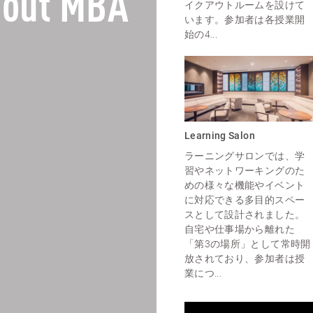
out MBA
イクアウトルームを設けて
います。参加者は各授業開
始の4...
Learning Salon
ラーニングサロンでは、学
習やネットワーキングのた
めの様々な機能やイベント
に対応できる多目的スペー
スとして設計されました。
自宅や仕事場から離れた
「第3の場所」として常時開
放されており、参加者は授
業につ...