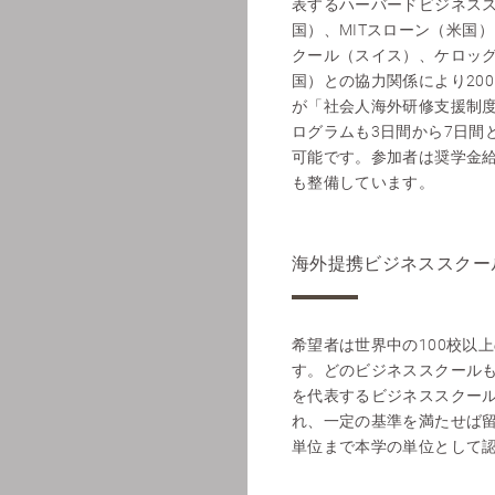
表するハーバードビジネス
国）、MITスローン（米国）
クール（スイス）、ケロッ
国）との協力関係により20
が「社会人海外研修支援制
ログラムも3日間から7日間
可能です。参加者は奨学金
も整備しています。
海外提携ビジネススクー
希望者は世界中の100校以
す。どのビジネススクールも
を代表するビジネススクー
れ、一定の基準を満たせば留
単位まで本学の単位として