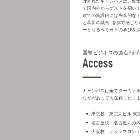
計されたキャンパスは、修
て国内外からゲストを招いて
建ての施設内には先進的なテ
と革新の融合 "を肌で感じ
ーとなるべく日々の学びを
国際ビジネスの拠点3都
Access
キャンパスは全てターミナル
などがあっても在籍したまま
東京校 東京丸ビル 東
名古屋校 名古屋丸の内
大阪校 グランフロント