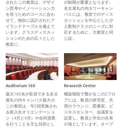
されたこの教室は、デザイ
の制限が重要となります。
ン思考やイノベーション力
名古屋丸の内タワーキャン
を培うためのコースに合わ
パスには、教室でのディス
せて、独自に設計されたア
カッションを中心とした少
イランドテーブルを備えて
人数制クラスのニーズに対
います。クラスディスカッ
応するために、大教室と同
ションのための広々とした
じ設...
教室に...
Auditorium 160
Research Center
最大160名が収容できる名古
螺旋階段で繋がるこの2フロ
屋丸の内キャンパス最大の
アには、教員の研究室、共
この教室は、年2回実施され
用のラウンジ、図書室、ビ
る新入生オリエンテーショ
ジネスセンター、会議室を
ン（4月と9月）や合同授業
設置し、教員と学生の共有
を行うことを主な目的とし
の場としています。オープ