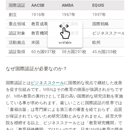
国際認証
AACSB
AMBA
EQUIS
創立
1916年
1967年
1997年
重点領域
教育成果
教育課程
国際戦略
認証対象
教育機関
MBA教育
ビジネススクール
活動拠点
米国
英国
欧州
scrollable
認証取得
60カ国937校
58カ国291校
45カ国203校
なぜ国際認証が必要なのか？
国際認証とは
ビジネススクール
に国際的な視点で継続した改善
を促す仕組みです。MBAはその教育の側面が強調されがちです
が、MBA教育の裏付けとして質の高い国際的な研究活動を実施
している事が求められます。厳しいことに国際認証の世界では
「書籍出版」は専門家による第三者の審査を経ておらず、品質
が保証されていないため研究活動とみなされません。経営大学
院を標榜する以上、ビジネススクールとは「教育研究機関」で
あり「教育研修機関」ではないのです。日本はMBA教育の歴史