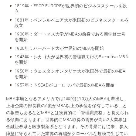
1819年：ESCP EUROPEが世界初のビジネススクールを設
立
1881年：ペンシルベニア大が米国初のビジネススクールを
設立
1900年：ダートマス大学がMBAの前身である商学修士号
を開始
1908年：ハーバード大が世界初のMBAを開始
1943年：シカゴ大が世界初の管理職向けのExecutive MBA
を開始
1950年：ウェスタンオンタリオ大が米国外で最初のMBA
を開始
1957年：INSEADがヨーロッパで最初のMBAを開始
MBA本場となるアメリカでは1年間に10万人のMBAを輩出し、
上場企業の部長職の6割がMBA以上の学位を保有している、と
の報告もあるなどMBAとは実質的に「管理職資格」と捉えられ
る傾向にあります。世界的にMBA取得の需要が高い2大業界は
金融証券系と医療製薬系となります。その背景には従来、参入
障壁に守られていた業界の再編がグローバルな規模で生じてい