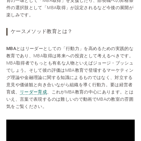
育の一環として「MBA取得」を支援したり、部長職への昇格条
件の選択肢として「MBA取得」が設定されるなど今後の展開が
楽しみです。
ケースメソッド教育とは？
MBA
とはリーダーとしての「行動力」を高めるための実践的な
教育であり、MBA取得は将来への投資として考えるべきです。
MBA取得者でもっとも有名な人物といえばジョージ・ブッシュ
でしょう。そして彼の評価はMBA教育で登場するマーケティン
グ理論や金融理論に関する知識によるものではなく、対立する
意見や価値観と向き合いながら組織を導く行動力。要は経営者
育成、
リーダー育成
、これがMBA教育の中心にあります。とは
いえ、言葉で表現するのは難しいので動画でMBAの教室の雰囲
気をご覧ください。