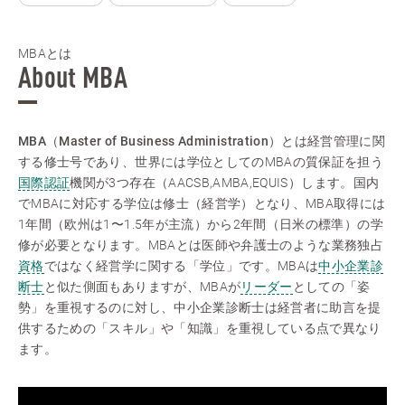
MBAとは
About MBA
MBA（Master of Business Administration）とは経営管理に関
する修士号
であり、世界には学位としてのMBAの質保証を担う
国際認証
機関が3つ存在（AACSB,AMBA,EQUIS）します。国内
でMBAに対応する学位は修士（経営学）となり、MBA取得には
1年間（欧州は1〜1.5年が主流）から2年間（日米の標準）の学
修が必要となります。MBAとは医師や弁護士のような業務独占
資格
ではなく経営学に関する「学位」です。MBAは
中小企業診
断士
と似た側面もありますが、MBAが
リーダー
としての「姿
勢」を重視するのに対し、中小企業診断士は経営者に助言を提
供するための「スキル」や「知識」を重視している点で異なり
ます。