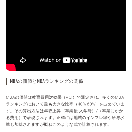
MBAの価値とMBAランキングの関係
MBAの価値は教育費用対効果（ROI）で測定され、多くのMBA
ランキングにおいて最も大きな比率（40%-60%）を占めていま
す。その算出方法は年収上昇（卒業後-入学時）/（卒業にかか
る費用）で表現されます。正確には地域のインフレ率や給与水
準も加味されますが概ねこのような式で計算されます。