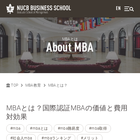
EN
MBAとは
About MBA
TOP
MBA教育
MBAとは？
MBAとは？国際認証MBAの価値と費用
対効果
#mba
#mbaとは
#mba難易度
#mba取得
#社会人mba
#mbaランキング
#メリット