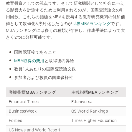
教育投資としての視点です。そして研究機関として社会に与え
る影響力を計測するために利用されるのが、国際査読論文の引
用回数。これらの指標をMBAを授与する教育研究機関の付加価
値として数値化&序列化したものが
世界MBAランキング
です。
MBAランキングには多くの種類が存在し、作成手法によって大
きく2つに分類可能です。
国際認証校であること
MBA取得の費用
と取得後の昇給
教員1人あたりの国際査読論文数
参加者および教員の国際多様性
客観指標MBAランキング
主観指標MBAランキング
Financial Times
Eduniversal
BusinessWeek
QS World Rankings
Forbes
Times Higher Education
US News and World Report