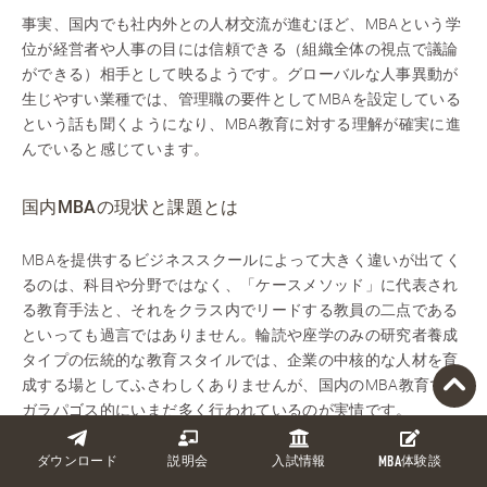
事実、国内でも社内外との人材交流が進むほど、MBAという学
位が経営者や人事の目には信頼できる（組織全体の視点で議論
ができる）相手として映るようです。グローバルな人事異動が
生じやすい業種では、管理職の要件としてMBAを設定している
という話も聞くようになり、MBA教育に対する理解が確実に進
んでいると感じています。
国内MBAの現状と課題とは
MBAを提供するビジネススクールによって大きく違いが出てく
るのは、科目や分野ではなく、「ケースメソッド」に代表され
る教育手法と、それをクラス内でリードする教員の二点である
といっても過言ではありません。輪読や座学のみの研究者養成
タイプの伝統的な教育スタイルでは、企業の中核的な人材を育
成する場としてふさわしくありませんが、国内のMBA教育では
ガラパゴス的にいまだ多く行われているのが実情です。
国内MBAがガラパゴスと感じる理由として「カリキュラム」が
ダウンロード
説明会
入試情報
MBA
体験談
あげられます。カリキュラムと言っても開講科目一覧として記