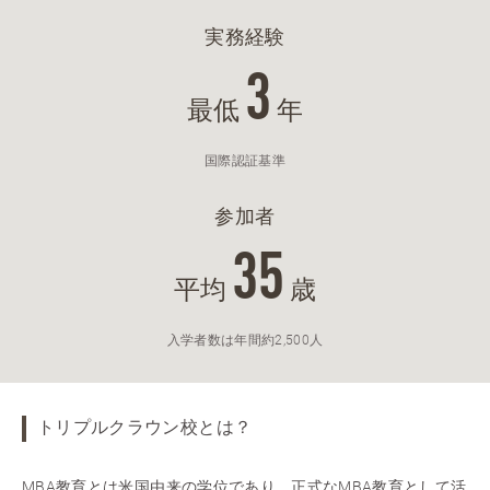
実務経験
3
最低
年
国際認証基準
参加者
35
平均
歳
入学者数は年間約2,500人
トリプルクラウン校とは？
MBA教育とは米国由来の学位であり、正式なMBA教育として活