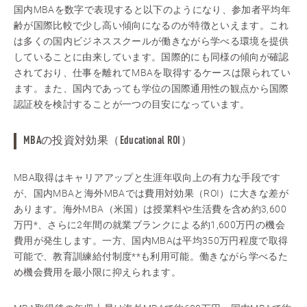
国内MBAを数字で表現すると以下のようになり、参加者平均年
齢が国際比較で少し高い傾向になるのが特徴といえます。これ
は多くの国内ビジネススクールが働きながら学べる環境を提供
していることに由来しています。国際的にも同様の傾向が確認
されており、仕事を離れてMBAを取得するケースは限られてい
ます。また、国内であっても学位の国際通用性の観点から国際
認証校を検討することが一つの目安になっています。
MBAの投資対効果（Educational ROI）
MBA取得はキャリアアップと生涯年収向上の有力な手段です
が、国内MBAと海外MBAでは費用対効果（ROI）に大きな差が
あります。海外MBA（米国）は授業料や生活費を含め約3,600
万円*、さらに2年間の就業ブランクによる約1,600万円の機会
費用が発生します。一方、国内MBAは平均350万円程度で取得
可能で、教育訓練給付制度**も利用可能。働きながら学べるた
め機会費用を最小限に抑えられます。