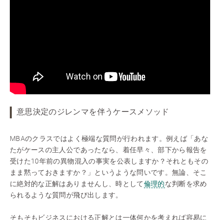
意思決定のジレンマを伴うケースメソッド
MBAのクラスではよく極端な質問が行われます。例えば「あな
たがケースの主人公であったなら、着任早々、部下から報告を
受けた10年前の異物混入の事実を公表しますか？それともその
まま黙っておきますか？」というような問いです。無論、そこ
に絶対的な正解はありませんし、時として
倫理的
な判断を求め
られるような質問が飛び出します。
そもそもビジネスにおける正解とは一体何かを考えれば容易に