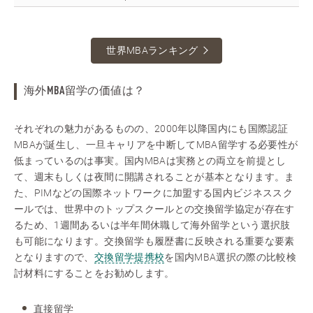
世界MBAランキング
海外MBA留学の価値は？
それぞれの魅力があるものの、2000年以降国内にも国際認証
MBAが誕生し、一旦キャリアを中断してMBA留学する必要性が
低まっているのは事実。国内MBAは実務との両立を前提とし
て、週末もしくは夜間に開講されることが基本となります。ま
た、PIMなどの国際ネットワークに加盟する国内ビジネススク
ールでは、世界中のトップスクールとの交換留学協定が存在す
るため、1週間あるいは半年間休職して海外留学という選択肢
も可能になります。交換留学も履歴書に反映される重要な要素
となりますので、
交換留学提携校
を国内MBA選択の際の比較検
討材料にすることをお勧めします。
直接留学