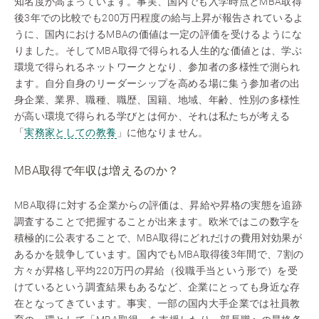
知名度が高まっています。事実、国内でも入学時点とMBA取得
後3年での比較でも200万円程度の給与上昇が報告されているよ
うに、国内におけるMBAの価値は一定の評価を受けるようにな
りました。そしてMBA取得で得られる人生的な価値とは、学ぶ
環境で得られるネットワークとなり、参加者の多様性で測られ
ます。自分自身のリーダーシップを高める場に集う参加者の出
身企業、業界、職種、職歴、国籍、地域、年齢、性別の多様性
が高い環境で得られる学びとは何か、それは私たちが考える
「
実務家としての教養
」に他なりません。
MBA取得で年収は増えるのか？
MBA取得に対する企業からの評価は、昇給や昇格の実態を追跡
調査することで把握することが出来ます。欧米ではこの数字を
積極的に公表することで、MBA取得にどれだけの費用対効果が
あるかを競争しています。国内でもMBA取得後3年間で、7割の
方々が昇格し平均220万円の昇給（役職手当という形で）を受
けているという調査結果もあるなど、企業にとっても身近な存
在となってきています。事実、一部の国内大手企業では社員教