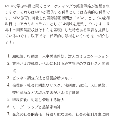
MBAで学ぶ科目と聞くとマーケティングや経営戦略が連想され
ますが、それらはMBAが提供する科目としては古典的な科目で
す。MBA教育に特化した国際認証機関は「MBA」としての必須
科目（コアカリキュラム）として14領域を定義しています。世
界中の国際認証校はそれらを基礎にした特色ある教育を提供し
ているのです。以下では、代表的な領域をいくつかをご紹介し
ます。
組織論、行動論、人事労務問題、対人コミュニケーション
業務および戦略レベルにおける経営管理のプロセスと問題
点
ビジネス調査方法と経営診断スキル
倫理的・社会的問題やリスク、法制度、政策、人口動態、
技術革新などの環境要因がおよぼす影響
環境変化に対応し管理する能力
リーダーシップと起業家精神
企業の社会的責任、持続可能な開発、社会の福利厚生に関