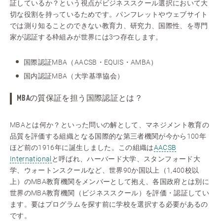
証しているか？という視点がビジネススクール選択において大
切な役割を持っているためです。パンフレットやウェブサイト
では測り知ることのできない教育力、研究力、国際性、を専門
家が認証する枠組みが世界には3つ存在します。
国際認証MBA（AACSB・EQUIS・AMBA）
国内認証MBA（大学基準協会）
MBAの質保証を担う国際認証とは？
MBAとは何か？といった問いの解として、マネジメント教育の
品質を評価する組織となる国際的な第三者機関が今から100年
ほど前の1916年に誕生しました。この組織は
AACSB
International
と呼ばれ、ハーバード大学、スタンフォード大
学、ウォートンスクールなど、世界90か国以上（1,400校以
上）のMBA教育機関をメンバーとして抱え、各国政府とは別に
世界のMBA教育機関（ビジネススクール）を評価・認証してい
ます。要はプログラムを探す前に学校を選択する必要があるの
です。