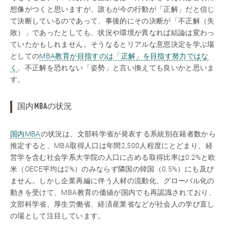
想像がつくと思いますが、誰もが今の行動が「正解」だと信じ
て決断しているのであって、事後的にその決断が「不正解（失
敗）」であったとしても、状況や環境が異なれば結論は変わっ
ていたかもしれません。そうなるとリアルな意思決定を学ぶ場
としての
MBA教育が目指すのは「正解」を目指す努力ではな
く
、不正解を恐れない「姿勢」と言い換えても良いかと思いま
す。
国内MBAの状況
国内MBA
の状況は、文部科学省が発表する系統別在籍者数から
推定すると、MBA取得人口は年間2,500人程度にとどまり、経
営学を含む社会学系大学院の人口に占める取得比率は0.2%と欧
米（OECE平均は2%）のみならず隣国の韓国（0.5%）にも及び
ません。しかし企業再編に伴う人材の流動化、グローバル化の
動きを受けて、MBA教育の価値が国内でも再認識されており、
文部科学省、厚生労働省、経済産業省などが社会人の学び直し
の場として注目しています。