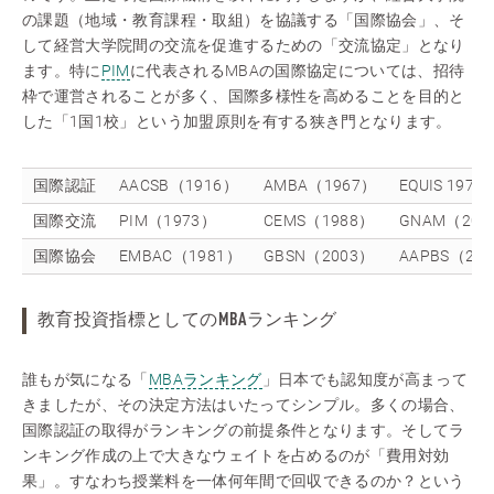
の課題（地域・教育課程・取組）を協議する「国際協会」、そ
して経営大学院間の交流を促進するための「交流協定」となり
ます。特に
PIM
に代表されるMBAの国際協定については、招待
枠で運営されることが多く、国際多様性を高めることを目的と
した「1国1校」という加盟原則を有する狭き門となります。
国際認証
AACSB（1916）
AMBA（1967）
EQUIS 1972
国際交流
PIM（1973）
CEMS（1988）
GNAM（201
国際協会
EMBAC（1981）
GBSN（2003）
AAPBS（20
教育投資指標としてのMBAランキング
誰もが気になる「
MBAランキング
」日本でも認知度が高まって
きましたが、その決定方法はいたってシンプル。多くの場合、
国際認証の取得がランキングの前提条件となります。そしてラ
ンキング作成の上で大きなウェイトを占めるのが「費用対効
果」。すなわち授業料を一体何年間で回収できるのか？という