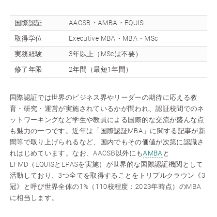
国際認証
AACSB・AMBA・EQUIS
取得学位
Executive MBA・MBA・MSc
実務経験
3年以上（MScは不要）
修了年限
2年間（最短1年間）
国際認証では世界のビジネス界やリーダーの期待に応える教
育・研究・運営が実施されているかが問われ、認証校間でのネ
ットワーキングなど学生や教員による国際的な交流が盛んな点
も魅力の一つです。近年は「国際認証MBA」に関する記事が新
聞等で取り上げられるなど、国内でもその価値が次第に認識さ
れはじめています。なお、AACSB以外にも
AMBA
と
EFMD（EQUISとEPASを実施）が世界的な国際認証機関として
活動しており、3つ全てを取得することをトリプルクラウン《3
冠》と呼び世界全体の1%（110校程度：2023年時点）のMBA
に相当します。