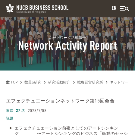
EN
ネットワーク活動報告
Network Activity Report
TOP
教員&研究
研究活動紹介
戦略経営研究所
ネットワーク
エフェクチュエーションネットワーク
第15回会合
2023/7/08
東京
27 名
議題
エフェクチュエーション前夜としてのアートシンキン
グ 〜アートシンキングのビジネス「衝動のセッシ