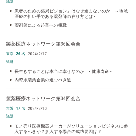
議題
患者のための薬局ビジョン」はなぜ進まないのか ～地域
医療の担い手である薬剤師の在り方とは～
薬剤師による起業への挑戦
製薬医療ネットワーク
第36回会合
2024/2/17
東京
26 名
議題
長生きすることは本当に幸せなのか ~健康寿命~
内資系製薬企業の進むべき道
製薬医療ネットワーク
第34回会合
2024/2/10
大阪
17 名
議題
モノ売り医療機器メーカーがソリューションビジネスに参
入するべきか？参入する場合の成功要因は？