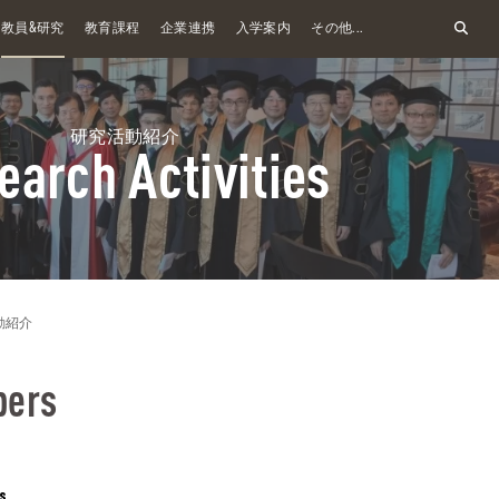
&
教員
研究
教育課程
企業連携
入学案内
その他...
研究活動紹介
earch Activities
動紹介
pers