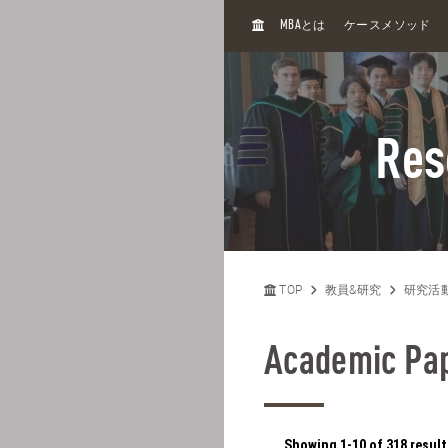
H
MBA
とは
ケースメソッド
O
M
E
Res
TOP
教員&研究
研究活
Academic Pa