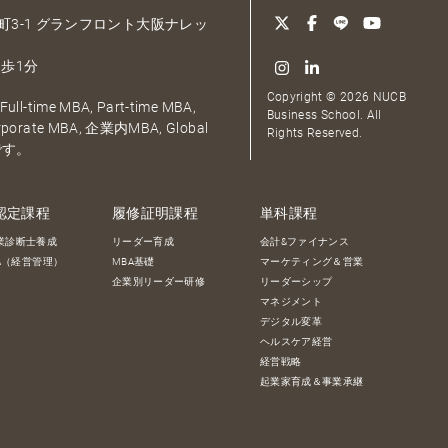
大深町3-1 グランフロント大阪ナレッ
歩1分
Copyright © 2026 NUCB
ull-time MBA, Part-time MBA,
Business School. All
orporate MBA, 企業内MBA, Global
Rights Reserved.
です。
認定課程
履修証明課程
単科課程
業診断士養成
リーダー育成
会計&ファイナンス
BA（経営管理）
MBA基礎
マーケティング＆営業
企業別リーダー研修
リーダーシップ
マネジメント
デジタル変革
ヘルスケア経営
経営戦略
起業家育成＆事業承継