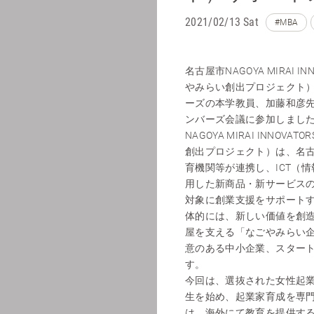
2021/02/13 Sat
#MBA
名古屋市NAGOYA MIRAI IN
やみらい創出プロジェクト
ーズの本学教員、加藤和彦
ンバーズ会議に参加しまし
NAGOYA MIRAI INNOVA
創出プロジェクト）は、名
育機関等が連携し、ICT（
用した新商品・新サービス
対象に創業支援をサポート
体的には、新しい価値を創
屋を支える「なごやみらい
意のある中小企業、スター
す。
今回は、選抜された女性起
生を始め、起業家育成を専
は、海外にて教育を提供す