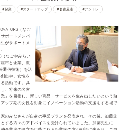
#起業
#スタートアップ
#名古屋市
#アントレ
NOVATORS（なご
）サポートメンバ
先生がサポートメ
た。
TORS（なごやみらい
古屋市と企業、教
情報通信技術）を活
の創出や、女性を
する活動です。具
造し、将来の名古
企業」を目指し、新しい商品・サービスを生み出したいという熱
トアップ期の女性を対象にイノベーション活動の支援をする場で
業家のみなさんが自身の事業プランを発表され、その後、加藤先
門とする方々のアドバイスを受けられていました。加藤先生に
る仲介業者の設立を目指される起業家の方が相談に来られ、ご自