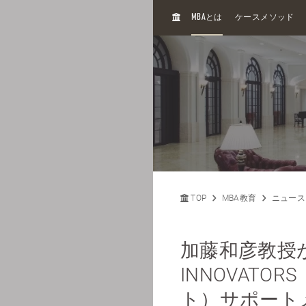
H
MBA
とは
ケースメソッド
O
M
E
TOP
MBA教育
ニュース
加藤和彦教授がN
INNOVAT
ト）サポート