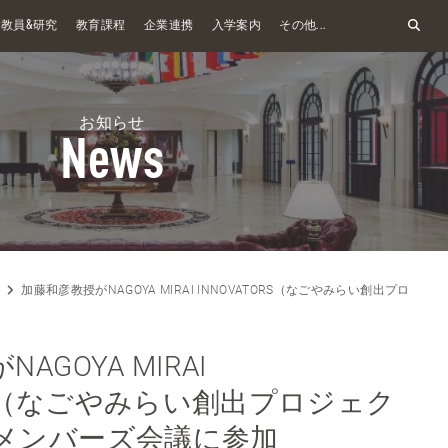
&
教員
研究
教育課程
企業連携
入学案内
その他...
お知らせ
News
加藤和彦教授がNAGOYA MIRAI INNOVATORS（なごやみらい創出プロ
AGOYA MIRAI
ORS（なごやみらい創出プロジェク
メンバーズ会議に参加