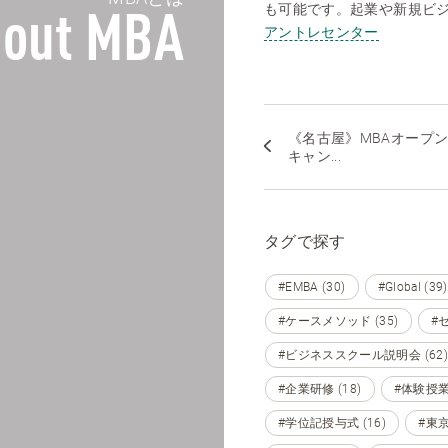
も可能です。起業や新規ビ
out MBA
アントレセンター
《名古屋》MBAオープ
キャン...
タグで探す
#EMBA (30)
#Global (39)
#ケースメソッド (35)
#セ
#ビジネススクール説明会 (62)
#企業研修 (18)
#体験授業 
#学位記授与式 (16)
#東京 