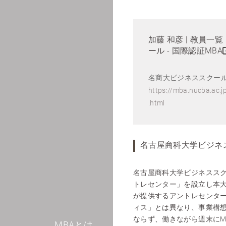
加藤 和彦 | 教員一
ール - 国際認証MBA
名商大ビジネススクール 
https://mba.nucba.ac.j
.html
名古屋商科大学ビジネ
名古屋商科大学ビジネススク
トレセンター」を設立し本
が提供するアントレセンタ
ィス」とは異なり、事業構
ならず、働きながら週末にM
MBAとは