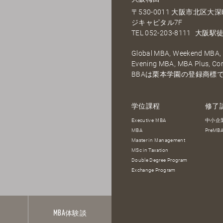
〒530-0011 大阪市北区
ジキャピタル7F
TEL
052-203-8111
大阪駅徒
Global MBA, Weekend MBA, F
Evening MBA, MBA Plus, C
BBAは栗本学園の登録商標
学位課程
修了
Executive MBA
中小企
MBA
PreM
Master in Management
MSc in Taxation
Double Degree Program
Exchange Program
報
MBA
体験談