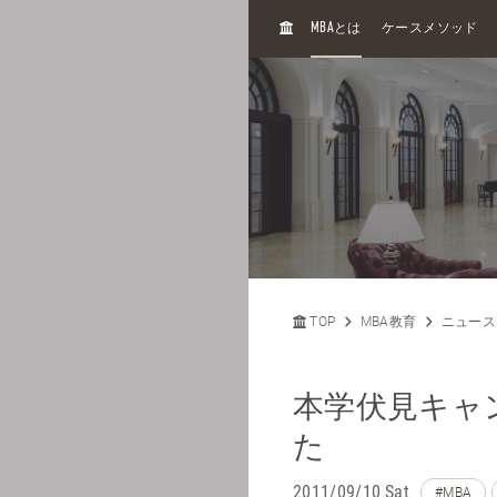
H
MBA
とは
ケースメソッド
O
M
E
TOP
MBA教育
ニュース
本学伏見キャ
た
2011/09/10 Sat
#MBA