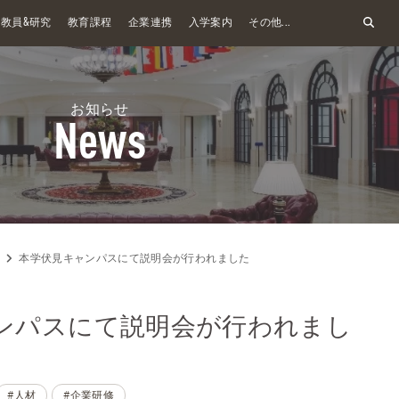
&
教員
研究
教育課程
企業連携
入学案内
その他...
お知らせ
News
本学伏見キャンパスにて説明会が行われました
ンパスにて説明会が行われまし
#人材
#企業研修