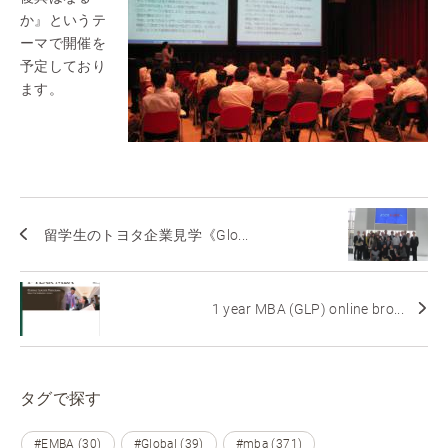
か』というテ
ーマで開催を
予定しており
ます。
留学生のトヨタ企業見学《Glo...
1 year MBA (GLP) online bro...
タグで探す
#EMBA (30)
#Global (39)
#mba (371)