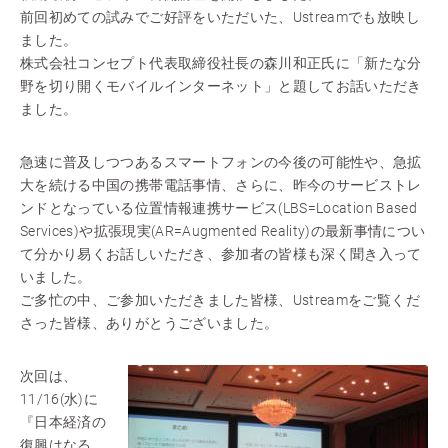
前回初めての試みでご好評をいただいた、Ustreamでも放映し
ました。
株式会社コンセプト代表取締役社長の森川和正氏に「新たな分
野を切り開くモバイルインターネット」と題してお話いただき
ました。
急速に普及しつつあるスマートフォンの今後の可能性や、急拡
大を続ける中国の携帯電話事情、さらに、昨今のサービストレ
ンドとなっている位置情報連携サービス(LBS=Location Based
Services)や拡張現実(AR=Augmented Reality)の最新事情につい
て分かり易くお話しいただき、参加者の皆様も深く聞き入って
いました。
ご多忙の中、ご参加いただきました皆様、Ustreamをご覧くだ
さった皆様、ありがとうございました。
次回は、
11/16(水)に
『日本経済の
復興はなる