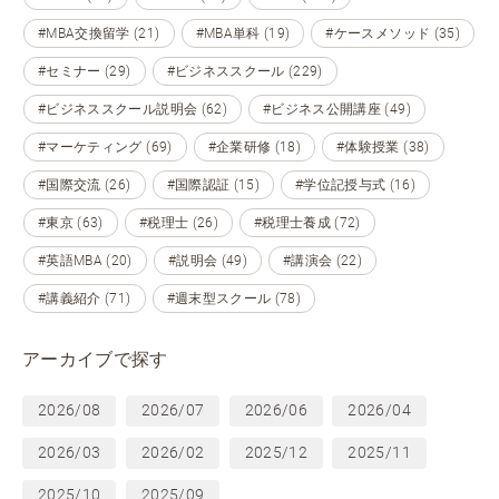
#MBA交換留学 (21)
#MBA単科 (19)
#ケースメソッド (35)
#セミナー (29)
#ビジネススクール (229)
#ビジネススクール説明会 (62)
#ビジネス公開講座 (49)
#マーケティング (69)
#企業研修 (18)
#体験授業 (38)
#国際交流 (26)
#国際認証 (15)
#学位記授与式 (16)
#東京 (63)
#税理士 (26)
#税理士養成 (72)
#英語MBA (20)
#説明会 (49)
#講演会 (22)
#講義紹介 (71)
#週末型スクール (78)
アーカイブで探す
2026/08
2026/07
2026/06
2026/04
2026/03
2026/02
2025/12
2025/11
2025/10
2025/09