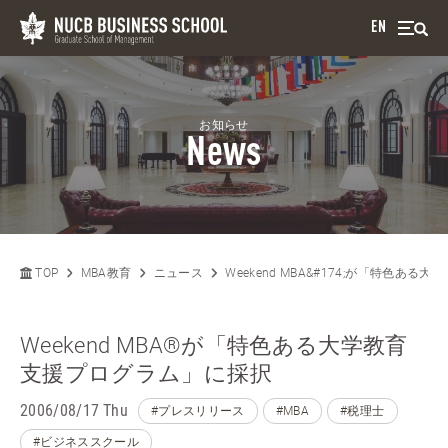
EN
お知らせ
News
TOP
MBA教育
ニュース
Weekend MBA&#174;が「特色あ
Weekend MBA®が「特色ある大学教育
支援プログラム」に採択
2006/08/17 Thu
#プレスリリース
#MBA
#税理士
#ビジネススクール