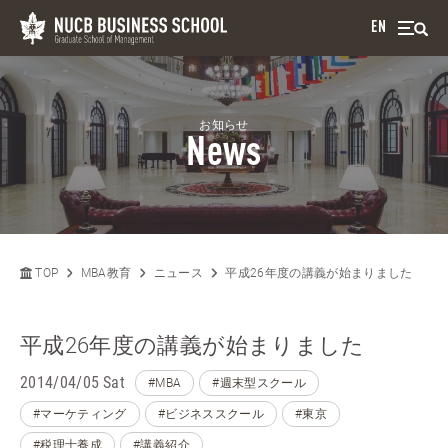
EN
お知らせ
News
TOP
MBA教育
ニュース
平成26年度の講義が始まりました
平成26年度の講義が始まりました
2014/04/05 Sat
#MBA
#週末型スクール
#マーケティング
#ビジネススクール
#東京
#税理士養成
#講義紹介