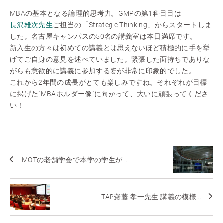
MBAの基本となる論理的思考力。GMPの第1科目目は
長沢雄次先生
ご担当の「Strategic Thinking」からスタートしま
した。名古屋キャンパスの50名の講義室は本日満席です。
新入生の方々は初めての講義とは思えないほど積極的に手を挙
げてご自身の意見を述べていました。緊張した面持ちでありな
がらも意欲的に講義に参加する姿が非常に印象的でした。
これから2年間の成長がとても楽しみですね。それぞれが目標
に掲げた"MBAホルダー像"に向かって、大いに頑張ってくださ
い！
MOTの老舗学会で本学の学生が...
TAP齋藤 孝一先生 講義の模様...