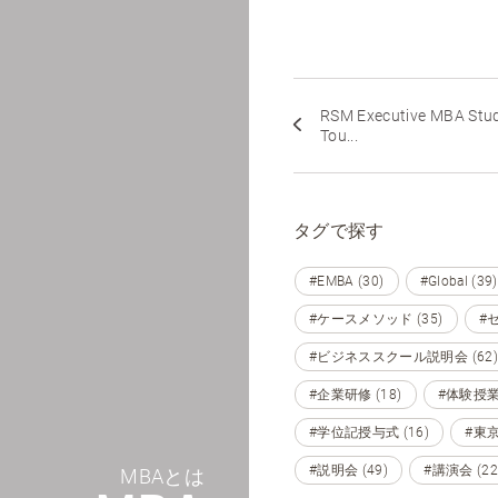
RSM Executive MBA Stu
Tou...
タグで探す
#EMBA (30)
#Global (39)
#ケースメソッド (35)
#セ
#ビジネススクール説明会 (62)
#企業研修 (18)
#体験授業 
#学位記授与式 (16)
#東京 
#説明会 (49)
#講演会 (22
MBAとは