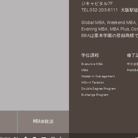
ジキャピタル7F
TEL
052-203-8111
大阪駅徒
Global MBA, Weekend MBA, F
Evening MBA, MBA Plus, C
BBAは栗本学園の登録商標
学位課程
修了
Executive MBA
中小企
MBA
PreM
Master in Management
MSc in Taxation
Double Degree Program
Exchange Program
報
MBA
体験談