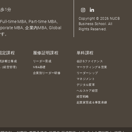
歩1分
Copyright © 2026 NUCB
ull-time MBA, Part-time MBA,
Business School. All
orporate MBA, 企業内MBA, Global
Rights Reserved.
です。
認定課程
履修証明課程
単科課程
業診断士養成
リーダー育成
会計&ファイナンス
BA（経営管理）
MBA基礎
マーケティング＆営業
企業別リーダー研修
リーダーシップ
マネジメント
デジタル変革
ヘルスケア経営
経営戦略
起業家育成＆事業承継