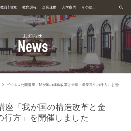
&
教員
研究
教育課程
企業連携
入学案内
その他...
お知らせ
News
ビジネス公開講座「我が国の構造改革と金融・産業再生の行方」を開催しま
講座「我が国の構造改革と金
の行方」を開催しました