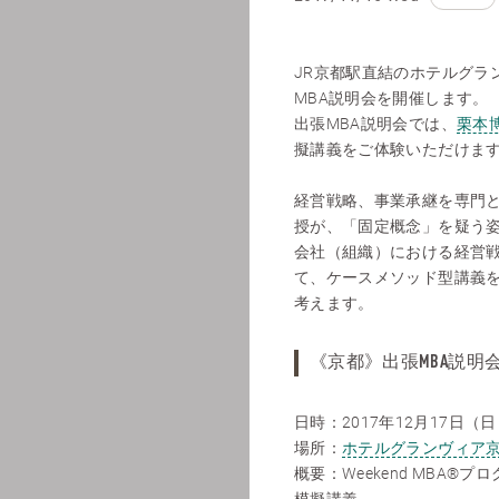
JR京都駅直結のホテルグラ
MBA説明会を開催します。
出張MBA説明会では、
栗本
擬講義をご体験いただけま
経営戦略、事業承継を専門
授が、「固定概念」を疑う
会社（組織）における経営
て、ケースメソッド型講義
考えます。
《京都》出張MBA説明
日時：2017年12月17日（日）1
場所：
ホテルグランヴィア
概要：Weekend MBA®