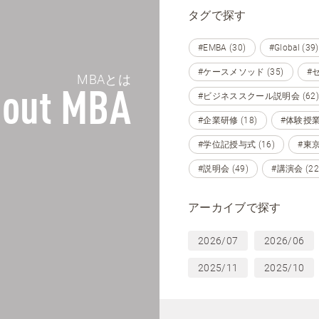
タグで探す
#EMBA (30)
#Global (39)
#ケースメソッド (35)
#セ
MBAとは
out MBA
#ビジネススクール説明会 (62)
#企業研修 (18)
#体験授業 
#学位記授与式 (16)
#東京 
#説明会 (49)
#講演会 (22
アーカイブで探す
2026/07
2026/06
2025/11
2025/10