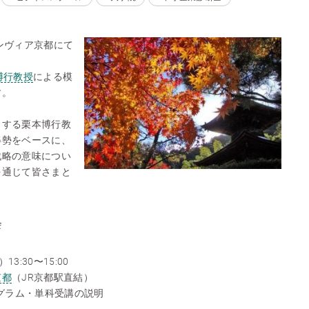
ンヴィア京都にて
博行教授
による模
す。
とする栗本博行教
姿勢をベースに、
戦略の意味につい
を通じて皆さまと
会
3:30〜15:00
京都
（JR京都駅直結）
プログラム・単科受講の説明