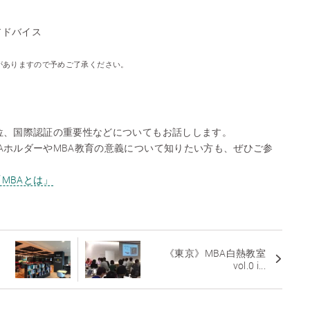
アドバイス
がありますので予めご了承ください。
位、国際認証の重要性などについてもお話しします。
AホルダーやMBA教育の意義について知りたい方も、ぜひご参
MBAとは」
《東京》MBA白熱教室
vol.0 i...