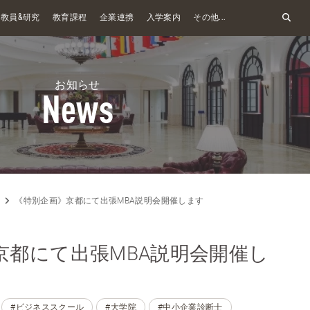
&
教員
研究
教育課程
企業連携
入学案内
その他...
お知らせ
News
《特別企画》京都にて出張MBA説明会開催します
京都にて出張MBA説明会開催し
#ビジネススクール
#大学院
#中小企業診断士