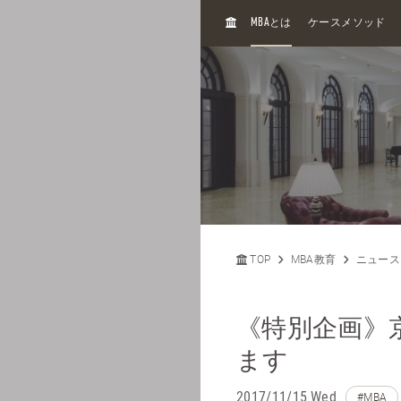
H
MBA
とは
ケースメソッド
O
M
E
TOP
MBA教育
ニュース
《特別企画》
ます
2017/11/15 Wed
#MBA