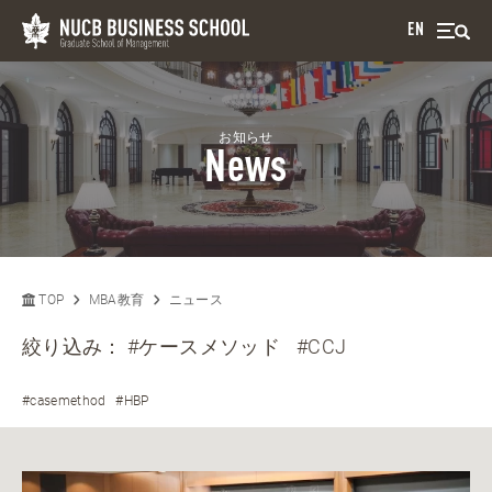
EN
お知らせ
News
TOP
MBA教育
ニュース
絞り込み：
#ケースメソッド
#CCJ
#casemethod
#HBP