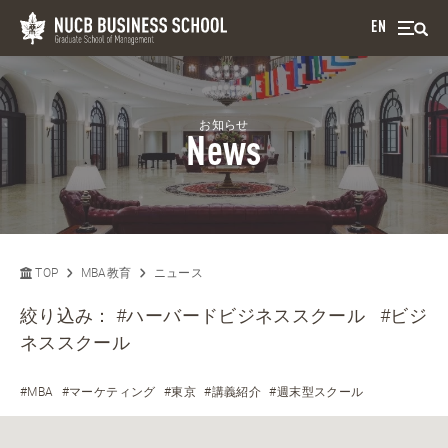
EN
お知らせ
News
TOP
MBA教育
ニュース
絞り込み：
#ハーバードビジネススクール
#ビジ
ネススクール
#MBA
#マーケティング
#東京
#講義紹介
#週末型スクール