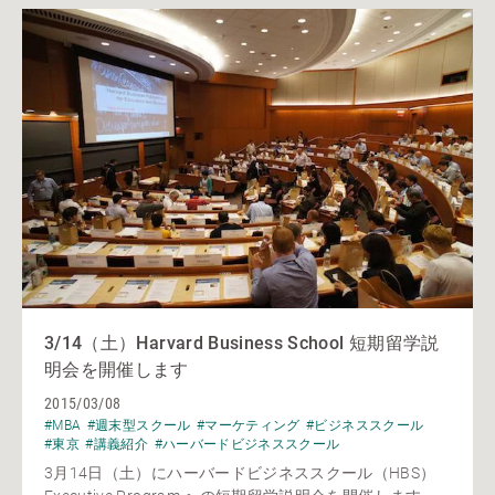
3/14（土）Harvard Business School 短期留学説
明会を開催します
2015/03/08
#MBA
#週末型スクール
#マーケティング
#ビジネススクール
#東京
#講義紹介
#ハーバードビジネススクール
3月14日（土）にハーバードビジネススクール（HBS）