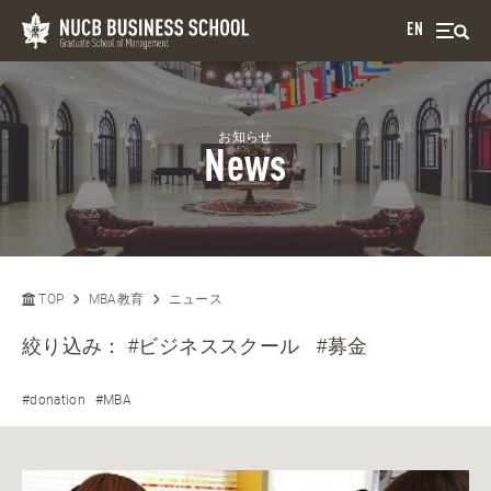
EN
お知らせ
News
TOP
MBA教育
ニュース
絞り込み：
#ビジネススクール
#募金
#donation
#MBA