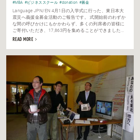
#MBA
#ビジネススクール
#donation
#募金
Language JPN/EN 4月1日の入学式に行った、東日本大
震災へ義援金募金活動のご報告です。 式開始前のわずか
な間の呼びかけにもかかわらず、多くの列席者の皆様に
ご寄付いただき、17,863円を集めることができました...
READ MORE