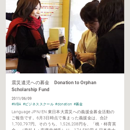
震災遺児への募金 Donation to Orphan
Scholarship Fund
2011/06/09
#MBA
#ビジネススクール
#donation
#募金
Language JPN/EN 東日本大震災への義援金募金活動の
ご報告です。6月3日時点で集まった義援金は、合計
1,700,797円。そのうち、1,526,208円を、「桃・柿育英
会」（発起人：安藤忠雄氏）に、174,589円 を日本赤十