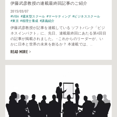
伊藤武彦教授の連載最終回記事のご紹介
2015/03/07
#MBA
#週末型スクール
#マーケティング
#ビジネススクール
#東京
#税理士養成
#講義紹介
伊藤武彦教授が記事を連載している ソフトバンク「ビジ
ネスインパクト」に、先日、連載最終回にあたる第4回目
の記事が掲載されました。 - これからのリーダーが、い
かに日本と世界の未来を創るか？ 本連載では、...
READ MORE