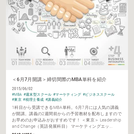
＜6月7月開講＞締切間際のMBA単科を紹介
2015/06/02
#MBA
#週末型スクール
#マーケティング
#ビジネススクール
#東京
#税理士養成
#講義紹介
1科目から受講できるMBA単科。6月7月には人気の講義
が開講。講義の2週間前からの予習教材を配布しますので
お早めのお申込みがおすすめです！ ＜東京＞ Leadership
and Change（英語発展科目） マーケティングエッ...