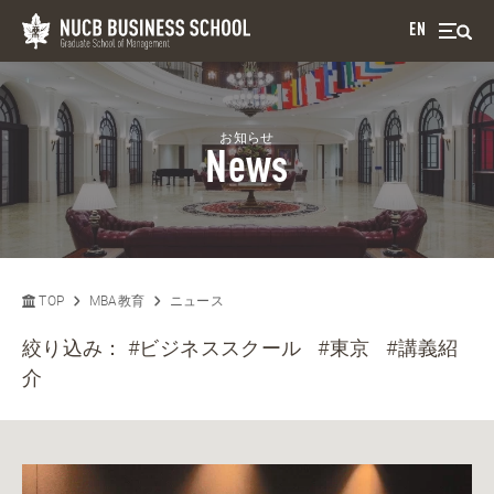
EN
お知らせ
News
TOP
MBA教育
ニュース
絞り込み：
#ビジネススクール
#東京
#講義紹
介