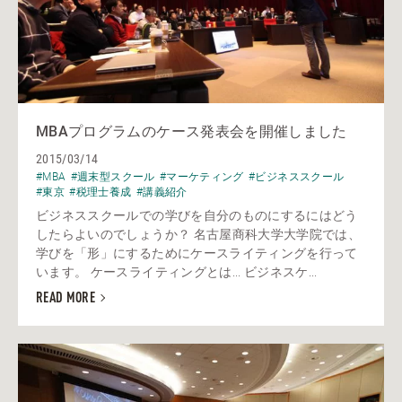
MBAプログラムのケース発表会を開催しました
2015/03/14
#MBA
#週末型スクール
#マーケティング
#ビジネススクール
#東京
#税理士養成
#講義紹介
ビジネススクールでの学びを自分のものにするにはどう
したらよいのでしょうか？ 名古屋商科大学大学院では、
学びを「形」にするためにケースライティングを行って
います。 ケースライティングとは... ビジネスケ...
READ MORE