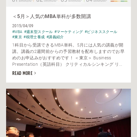
＜5月＞人気のMBA単科が多数開講
2015/04/09
#MBA
#週末型スクール
#マーケティング
#ビジネススクール
#東京
#税理士養成
#講義紹介
1科目から受講できるMBA単科。5月には人気の講義が開
講。講義の2週間前からの予習教材を配布しますのでお早
めのお申込みがおすすめです！ ＜東京＞ Business
Presentation（英語科目） クリティカルシンキング リ...
READ MORE