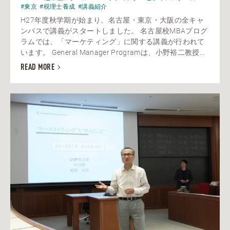
#東京
#税理士養成
#講義紹介
H27年度秋学期が始まり、名古屋・東京・大阪の全キャ
ンパスで講義がスタートしました。 名古屋校MBAプログ
ラムでは、「マーケティング」に関する講義が行われて
います。 General Manager Programは、小野裕二教授...
READ MORE