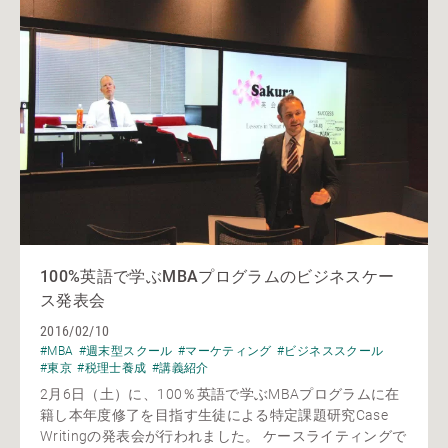
100%英語で学ぶMBAプログラムのビジネスケー
ス発表会
2016/02/10
#MBA
#週末型スクール
#マーケティング
#ビジネススクール
#東京
#税理士養成
#講義紹介
2月6日（土）に、100％英語で学ぶMBAプログラムに在
籍し本年度修了を目指す生徒による特定課題研究Case
Writingの発表会が行われました。 ケースライティングで