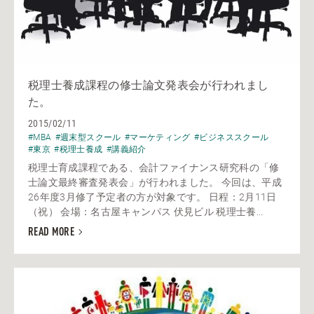
税理士養成課程の修士論文発表会が行われまし
た。
2015/02/11
#MBA
#週末型スクール
#マーケティング
#ビジネススクール
#東京
#税理士養成
#講義紹介
税理士育成課程である、会計ファイナンス研究科の「修
士論文最終審査発表会」が行われました。 今回は、平成
26年度3月修了予定者の方が対象です。 日程：2月11日
（祝） 会場：名古屋キャンパス 伏見ビル 税理士養...
READ MORE