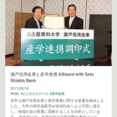
瀬戸信用金庫と産学連携 Alliance with Seto
Shinkin Bank
2011/05/18
#MBA
#ビジネススクール
#産学連携
本学は瀬戸信用金庫と産学連携に関する覚書を締結しま
した。大学の研究成果等を地域社会へより円滑に還元
し、地域社会の発展に貢献することを目的としていま
す。 具体的には、本学の中小企業診断士養成コース