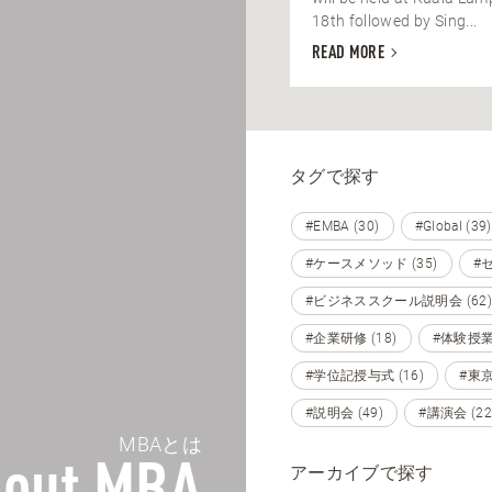
18th followed by Sing...
READ MORE
タグで探す
#EMBA (30)
#Global (39)
#ケースメソッド (35)
#セ
#ビジネススクール説明会 (62)
#企業研修 (18)
#体験授業 
#学位記授与式 (16)
#東京 
#説明会 (49)
#講演会 (22
MBAとは
アーカイブで探す