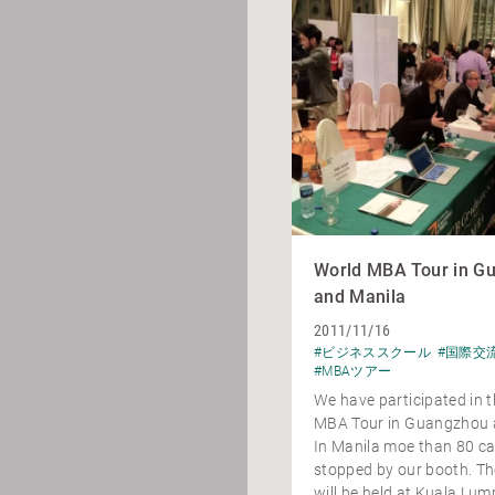
World MBA Tour in G
and Manila
2011/11/16
#ビジネススクール
#国際交
#MBAツアー
We have participated in 
MBA Tour in Guangzhou 
In Manila moe than 80 c
stopped by our booth. Th
will be held at Kuala Lu