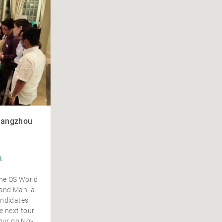
uangzhou
流
the QS World
and Manila.
andidates
e next tour
mpur on Nov