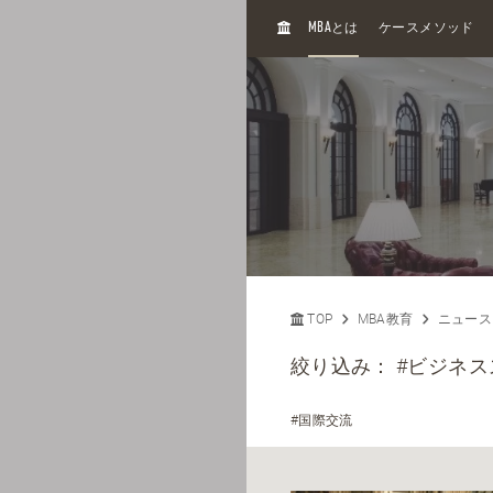
H
MBA
とは
ケースメソッド
O
M
E
TOP
MBA教育
ニュース
絞り込み：
#ビジネス
#国際交流