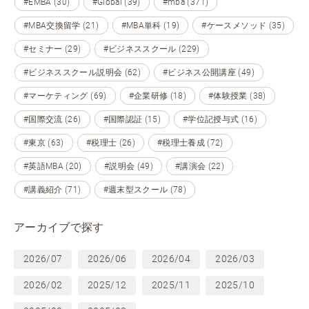
#EMBA (30)
#Global (39)
#mba (371)
#MBA交換留学 (21)
#MBA単科 (19)
#ケースメソッド (35)
#セミナー (29)
#ビジネススクール (229)
#ビジネススクール説明会 (62)
#ビジネス公開講座 (49)
#マーケティング (69)
#企業研修 (18)
#体験授業 (38)
#国際交流 (26)
#国際認証 (15)
#学位記授与式 (16)
#東京 (63)
#税理士 (26)
#税理士養成 (72)
#英語MBA (20)
#説明会 (49)
#講演会 (22)
#講義紹介 (71)
#週末型スクール (78)
アーカイブで探す
2026/07
2026/06
2026/04
2026/03
2026/02
2025/12
2025/11
2025/10