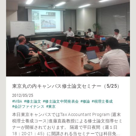
東京丸の内キャンパス修士論文セミナー（5/25）
2012/05/25
#MBA
#修士論文
#修士論文中間発表会
#修論
#税理士養成
#会計ファイナンス
#東京
本日東京キャンパスではTax Accountant Program (週末
税理士養成コース)進藤直義教授による修士論文指導セミ
ナーが開催されております。 隔週で平日夜間（週１日
18：20-21：45）に開講される当セミナーでは科目免...