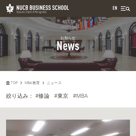
EN
お知らせ
News
TOP
MBA教育
ニュース
絞り込み：
#修論
#東京
#MBA