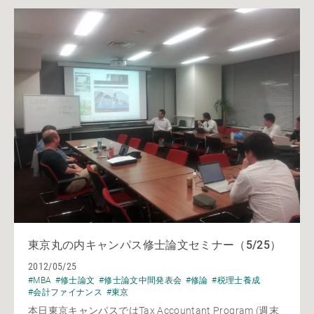
東京丸の内キャンパス修士論文セミナー（5/25）
2012/05/25
#MBA
#修士論文
#修士論文中間発表会
#修論
#税理士養成
#会計ファイナンス
#東京
本日東京キャンパスではTax Accountant Program (週末