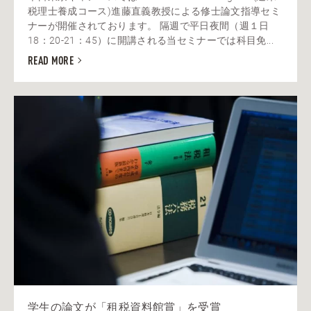
税理士養成コース)進藤直義教授による修士論文指導セミ
ナーが開催されております。 隔週で平日夜間（週１日
18：20-21：45）に開講される当セミナーでは科目免...
READ MORE
学生の論文が「租税資料館賞」を受賞