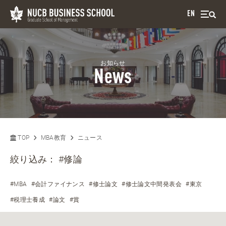
EN
お知らせ
News
TOP
MBA教育
ニュース
絞り込み：
#修論
#MBA
#会計ファイナンス
#修士論文
#修士論文中間発表会
#東京
#税理士養成
#論文
#賞