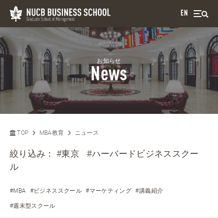
EN
お知らせ
News
TOP
MBA教育
ニュース
絞り込み：
#東京
#ハーバードビジネススクー
ル
#MBA
#ビジネススクール
#マーケティング
#講義紹介
#週末型スクール