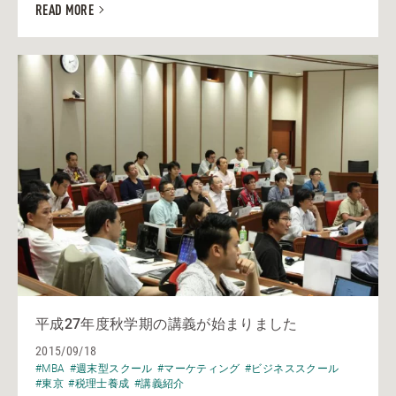
READ MORE
平成27年度秋学期の講義が始まりました
2015/09/18
#MBA
#週末型スクール
#マーケティング
#ビジネススクール
#東京
#税理士養成
#講義紹介