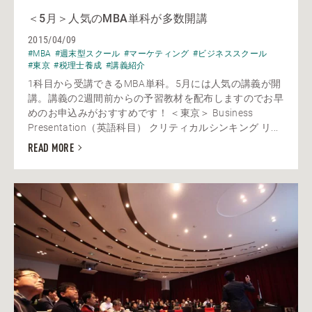
＜5月＞人気のMBA単科が多数開講
2015/04/09
#MBA
#週末型スクール
#マーケティング
#ビジネススクール
#東京
#税理士養成
#講義紹介
1科目から受講できるMBA単科。5月には人気の講義が開
講。講義の2週間前からの予習教材を配布しますのでお早
めのお申込みがおすすめです！ ＜東京＞ Business
Presentation（英語科目） クリティカルシンキング リ...
READ MORE