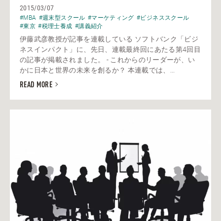
2015/03/07
#MBA
#週末型スクール
#マーケティング
#ビジネススクール
#東京
#税理士養成
#講義紹介
伊藤武彦教授が記事を連載している ソフトバンク「ビジ
ネスインパクト」に、先日、連載最終回にあたる第4回目
の記事が掲載されました。 - これからのリーダーが、い
かに日本と世界の未来を創るか？ 本連載では、...
READ MORE