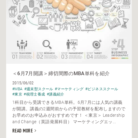
＜6月7月開講＞締切間際のMBA単科を紹介
2015/06/02
#MBA
#週末型スクール
#マーケティング
#ビジネススクール
#東京
#税理士養成
#講義紹介
1科目から受講できるMBA単科。6月7月には人気の講義
が開講。講義の2週間前からの予習教材を配布しますので
お早めのお申込みがおすすめです！ ＜東京＞ Leadership
and Change（英語発展科目） マーケティングエッ...
READ MORE