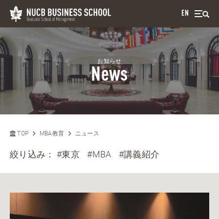
EN
お知らせ
News
TOP
MBA教育
ニュース
絞り込み：
#東京
#MBA
#講義紹介