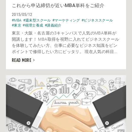
これから申込締切が近いMBA単科をご紹介
2015/05/12
#MBA
#週末型スクール
#マーケティング
#ビジネススクール
#東京
#税理士養成
#講義紹介
東京・大阪・名古屋の3キャンパスで人気のMBA単科が
開講します！ MBA取得を視野に入れてビジネススクール
を体験してみたい方、仕事に必要なビジネス知識をピン
ポイントで修得したい方にピッタリ。 現在人気の科目...
READ MORE