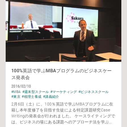
100%英語で学ぶMBAプログラムのビジネスケー
ス発表会
2016/02/10
#MBA
#週末型スクール
#マーケティング
#ビジネススクール
#東京
#税理士養成
#講義紹介
2月6日（土）に、100％英語で学ぶMBAプログラムに在
籍し本年度修了を目指す生徒による特定課題研究Case
Writingの発表会が行われました。 ケースライティングで
は、ビジネスの場にある課題へのアプローチ法を学ぶ...