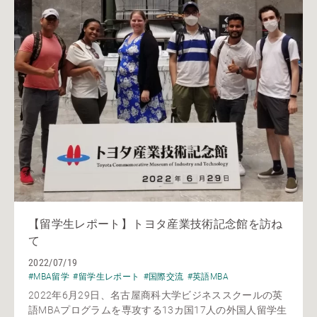
【留学生レポート】トヨタ産業技術記念館を訪ね
て
2022/07/19
#MBA留学
#留学生レポート
#国際交流
#英語MBA
2022年6月29日、名古屋商科大学ビジネススクールの英
語MBAプログラムを専攻する13カ国17人の外国人留学生