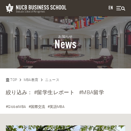
EN
お知らせ
News
TOP
MBA教育
ニュース
絞り込み：
#留学生レポート
#MBA留学
#GlobalMBA
#国際交流
#英語MBA