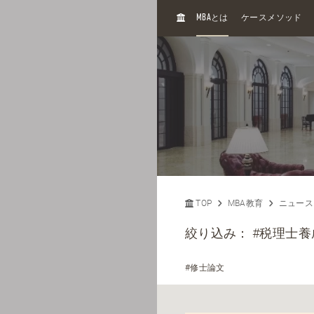
H
MBA
とは
ケースメソッド
O
M
E
TOP
MBA教育
ニュース
絞り込み：
#税理士養
#修士論文