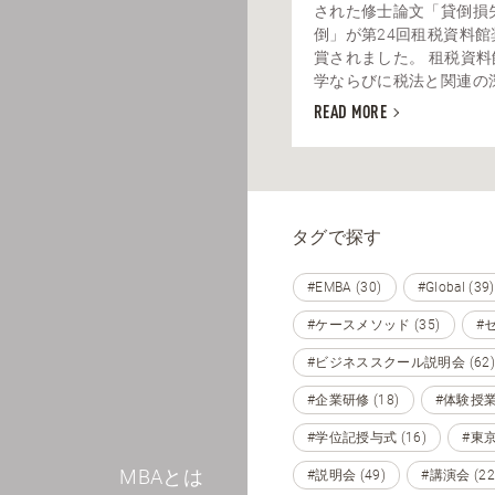
された修士論文「貸倒損
倒」が第24回租税資料館
賞されました。 租税資
学ならびに税法と関連の深い
READ MORE
タグで探す
#EMBA (30)
#Global (39)
#ケースメソッド (35)
#セ
#ビジネススクール説明会 (62)
#企業研修 (18)
#体験授業 
#学位記授与式 (16)
#東京 
MBAとは
#説明会 (49)
#講演会 (22