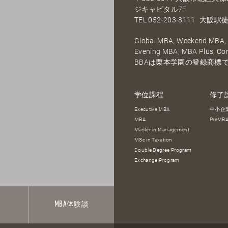
ジキャピタル7F
TEL
052-203-8111
大阪駅徒
Global MBA, Weekend MBA, F
Evening MBA, MBA Plus, C
BBAは栗本学園の登録商標
学位課程
修了
Executive MBA
中小企
MBA
PreM
Master in Management
MSc in Taxation
Double Degree Program
Exchange Program
報
MBA
体験談