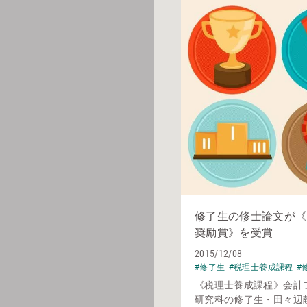
修了生の修士論文が《
奨励賞》を受賞
2015/12/08
#修了生
#税理士養成課程
#
《税理士養成課程》会計
研究科の修了生・田々辺