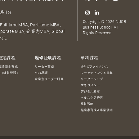
歩1分
Copyright © 2026 NUCB
ull-time MBA, Part-time MBA,
Business School. All
orporate MBA, 企業内MBA, Global
Rights Reserved.
です。
認定課程
履修証明課程
単科課程
業診断士養成
リーダー育成
会計&ファイナンス
BA（経営管理）
MBA基礎
マーケティング＆営業
企業別リーダー研修
リーダーシップ
マネジメント
デジタル変革
ヘルスケア経営
経営戦略
起業家育成＆事業承継