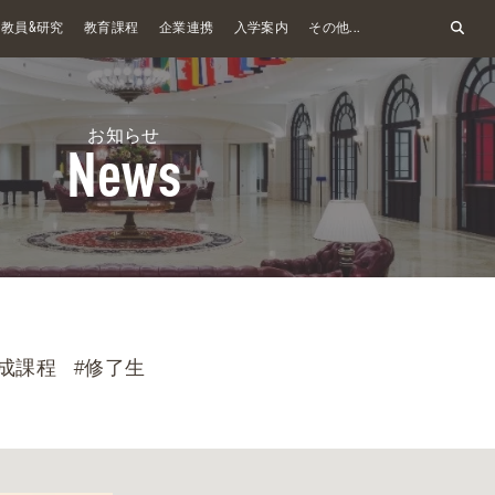
&
教員
研究
教育課程
企業連携
入学案内
その他...
お知らせ
News
成課程
#修了生