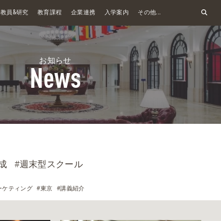
&
教員
研究
教育課程
企業連携
入学案内
その他...
お知らせ
News
成
#週末型スクール
ーケティング
#東京
#講義紹介