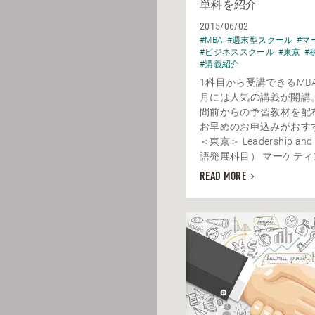
単科を紹介
2015/06/02
#MBA
#週末型スクール
#マ
#ビジネススクール
#東京
#
#講義紹介
1科目から受講できるMB
月には人気の講義が開講
間前からの予習教材を配
お早めのお申込みがおす
＜東京＞ Leadership an
語発展科目） マーケティン
READ MORE