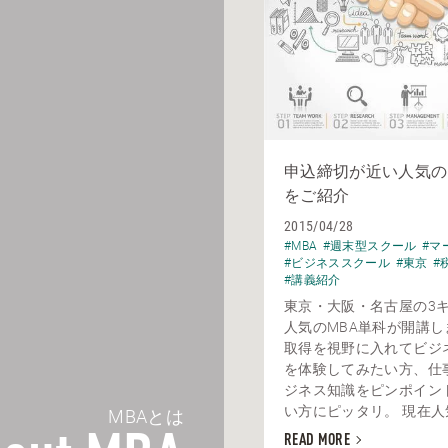
申込締切が近い人気の
をご紹介
2015/04/28
#MBA
#週末型スクール
#マ
#ビジネススクール
#東京
#
#講義紹介
東京・大阪・名古屋の3
人気のMBA単科が開講しま
取得を視野に入れてビジ
を体験してみたい方、仕
ジネス知識をピンポイン
い方にピッタリ。 現在人気
MBAとは
READ MORE