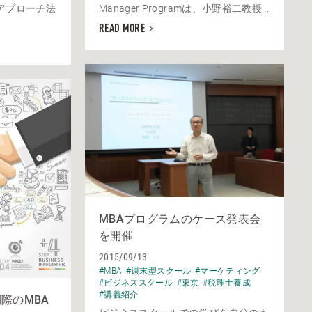
アプローチ法
Manager Programは、小野裕二教授...
READ MORE
MBAプログラムのケース発表会
を開催
2015/09/13
#MBA
#週末型スクール
#マーケティング
#ビジネススクール
#東京
#税理士養成
#講義紹介
際のMBA