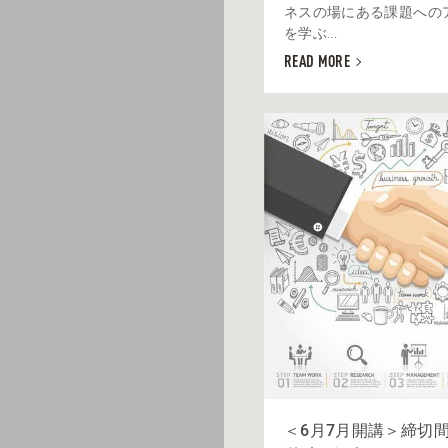
ネスの場にある課題への
を学ぶ...
READ MORE
＜6月7月開講＞締切間