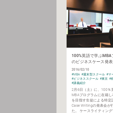
100%英語で学ぶMB
のビジネスケース発表
2016/02/10
#MBA
#週末型スクール
#マ
#ビジネススクール
#東京
#
#講義紹介
2月6日（土）に、100
MBAプログラムに在籍し
を目指す生徒による特定
Case Writingの発表
た。 ケースライティン