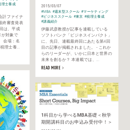
税理士養成
2015/03/07
#MBA
#週末型スクール
#マーケティング
会計ファイナ
#ビジネススクール
#東京
#税理士養成
#講義紹介
最終審査発表
今回は、平成
伊藤武彦教授が記事を連載している
方が対象で
ソフトバンク「ビジネスインパクト」
） 会場：名
に、先日、連載最終回にあたる第4回
理士養...
目の記事が掲載されました。 - これか
らのリーダーが、いかに日本と世界の
未来を創るか？ 本連載では、...
READ MORE
1科目から学べるMBA基礎＜秋学
期開講科目のお申込み受付中！＞