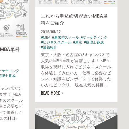
これから申込締切が近いMBA単
科をご紹介
2015/05/12
#MBA
#週末型スクール
#マーケティング
#ビジネススクール
#東京
#税理士養成
#講義紹介
MBA単科
東京・大阪・名古屋の3キャンパスで
人気のMBA単科が開講します！ MBA
取得を視野に入れてビジネススクール
ーケティング
を体験してみたい方、仕事に必要なビ
税理士養成
ジネス知識をピンポイントで修得した
い方にピッタリ。 現在人気の科目...
キャンパスで
READ MORE
す！ MBA
ネススクール
事に必要なビ
トで修得した
の科目...