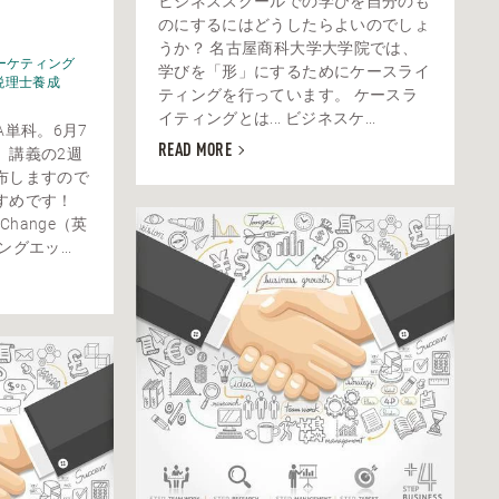
ビジネススクールでの学びを自分のも
のにするにはどうしたらよいのでしょ
うか？ 名古屋商科大学大学院では、
ーケティング
学びを「形」にするためにケースライ
税理士養成
ティングを行っています。 ケースラ
イティングとは... ビジネスケ...
A単科。6月7
READ MORE
。講義の2週
布しますので
すめです！
d Change（英
グエッ...