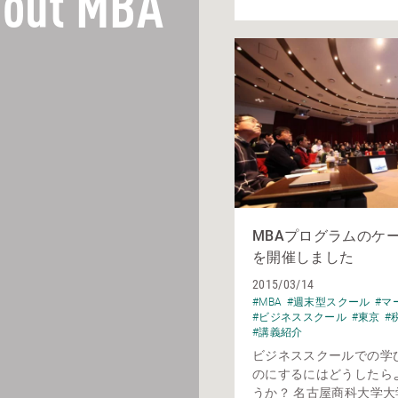
out MBA
MBAプログラムのケ
を開催しました
2015/03/14
#MBA
#週末型スクール
#マ
#ビジネススクール
#東京
#
#講義紹介
ビジネススクールでの学
のにするにはどうしたら
うか？ 名古屋商科大学