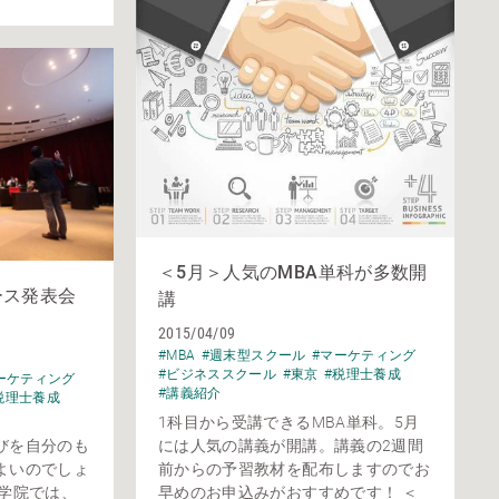
＜5月＞人気のMBA単科が多数開
ース発表会
講
2015/04/09
#MBA
#週末型スクール
#マーケティング
#ビジネススクール
#東京
#税理士養成
ーケティング
#講義紹介
税理士養成
1科目から受講できるMBA単科。5月
びを自分のも
には人気の講義が開講。講義の2週間
よいのでしょ
前からの予習教材を配布しますのでお
大学院では、
早めのお申込みがおすすめです！ ＜