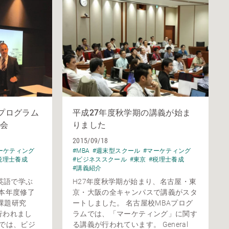
Aプログラム
平成27年度秋学期の講義が始ま
会
りました
2015/09/18
ーケティング
#MBA
#週末型スクール
#マーケティング
税理士養成
#ビジネススクール
#東京
#税理士養成
#講義紹介
％英語で学ぶ
H27年度秋学期が始まり、名古屋・東
本年度修了
京・大阪の全キャンパスで講義がスタ
課題研究
ートしました。 名古屋校MBAプログ
会が行われまし
ラムでは、「マーケティング」に関す
グでは、ビジ
る講義が行われています。 General