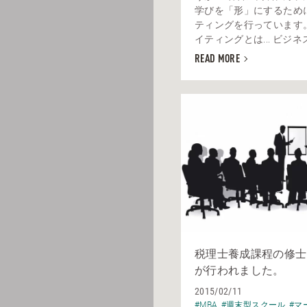
学びを「形」にするため
ティングを行っています
イティングとは... ビジネス
READ MORE
税理士養成課程の修士
が行われました。
2015/02/11
#MBA
#週末型スクール
#マ