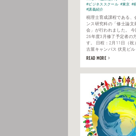
#ビジネススクール
#東京
#
#講義紹介
税理士育成課程である、
ンス研究科の「修士論文
会」が行われました。 
26年度3月修了予定者の
す。 日程：2月11日（祝
古屋キャンパス 伏見ビル 税
READ MORE