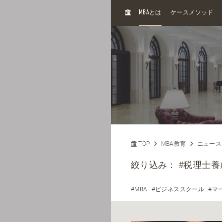
H
MBA
とは
ケースメソッド
O
M
E
TOP
MBA教育
ニュース
絞り込み：
#税理士養
#MBA
#ビジネススクール
#マ