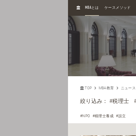
H
MBA
とは
ケースメソッド
O
M
E
TOP
MBA教育
ニュース
絞り込み：
#税理士
#NPO
#税理士養成
#設立