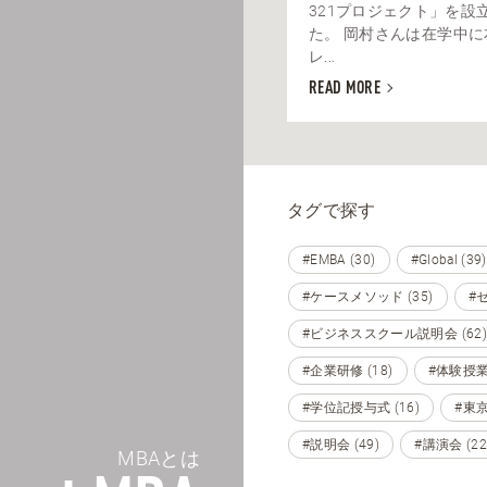
321プロジェクト」を設
た。 岡村さんは在学中
レ...
READ MORE
タグで探す
#EMBA (30)
#Global (39)
#ケースメソッド (35)
#セ
#ビジネススクール説明会 (62)
#企業研修 (18)
#体験授業 
#学位記授与式 (16)
#東京 
#説明会 (49)
#講演会 (22
MBAとは