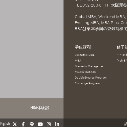
TEL
052-203-8111
大阪駅徒
Global MBA, Weekend MBA, F
Evening MBA, MBA Plus, C
BBAは栗本学園の登録商標
学位課程
修了
Executive MBA
中小企
MBA
PreM
Master in Management
MSc in Taxation
Double Degree Program
Exchange Program
報
MBA
体験談
English