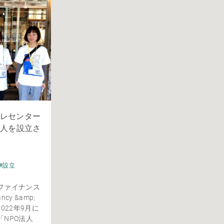
レセンター
法人を設立さ
#設立
ファイナンス
ncy &amp;
2022年9月に
NPO法人