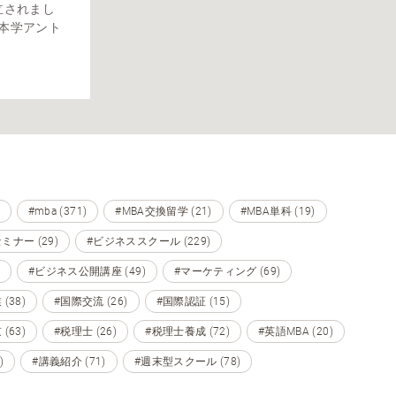
立されまし
に本学アント
#mba (371)
#MBA交換留学 (21)
#MBA単科 (19)
ミナー (29)
#ビジネススクール (229)
#ビジネス公開講座 (49)
#マーケティング (69)
(38)
#国際交流 (26)
#国際認証 (15)
(63)
#税理士 (26)
#税理士養成 (72)
#英語MBA (20)
)
#講義紹介 (71)
#週末型スクール (78)