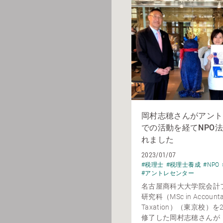
岡村志穂さんがアント
での活動を経てNPO
れました
2023/01/07
#税理士
#税理士養成
#NPO
#アントレセンター
名古屋商科大大学院会計
研究科（MSc in Accounta
Taxation）（東京校）を
修了した岡村志穂さんが「