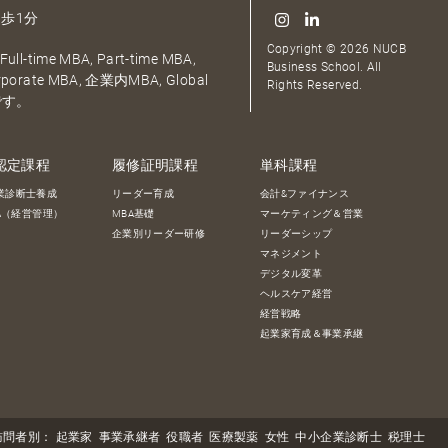
歩1分
Copyright © 2026 NUCB
ull-time MBA, Part-time MBA,
Business School. All
orporate MBA, 企業内MBA, Global
Rights Reserved.
です。
認定課程
履修証明課程
単科課程
業診断士養成
リーダー育成
会計&ファイナンス
BA（経営管理）
MBA基礎
マーケティング＆営業
企業別リーダー研修
リーダーシップ
マネジメント
デジタル変革
ヘルスケア経営
経営戦略
起業家育成＆事業承継
訪問者別：
起業家
事業承継者
役職者
医療製薬
女性
中小企業診断士
税理士