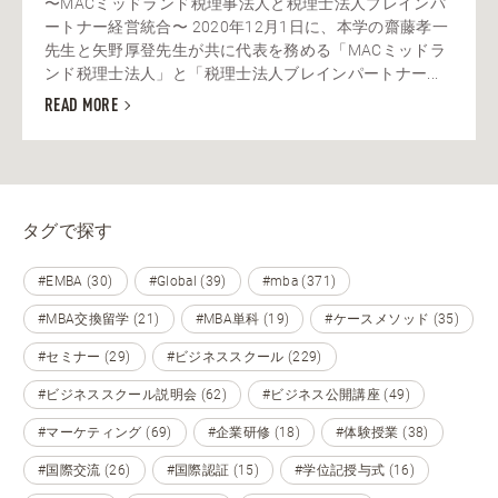
〜MACミッドランド税理事法人と税理士法人ブレインパ
ートナー経営統合〜 2020年12月1日に、本学の齋藤孝一
先生と矢野厚登先生が共に代表を務める「MACミッドラ
ンド税理士法人」と「税理士法人ブレインパートナー...
READ MORE
タグで探す
#EMBA (30)
#Global (39)
#mba (371)
#MBA交換留学 (21)
#MBA単科 (19)
#ケースメソッド (35)
#セミナー (29)
#ビジネススクール (229)
#ビジネススクール説明会 (62)
#ビジネス公開講座 (49)
#マーケティング (69)
#企業研修 (18)
#体験授業 (38)
#国際交流 (26)
#国際認証 (15)
#学位記授与式 (16)