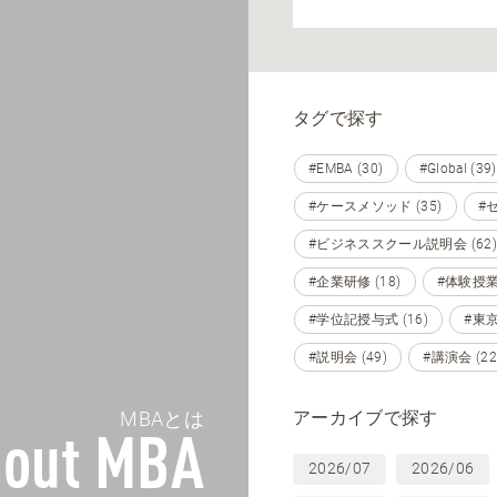
タグで探す
#EMBA (30)
#Global (39)
#ケースメソッド (35)
#セ
#ビジネススクール説明会 (62)
#企業研修 (18)
#体験授業 
#学位記授与式 (16)
#東京 
#説明会 (49)
#講演会 (22
アーカイブで探す
MBAとは
out MBA
2026/07
2026/06