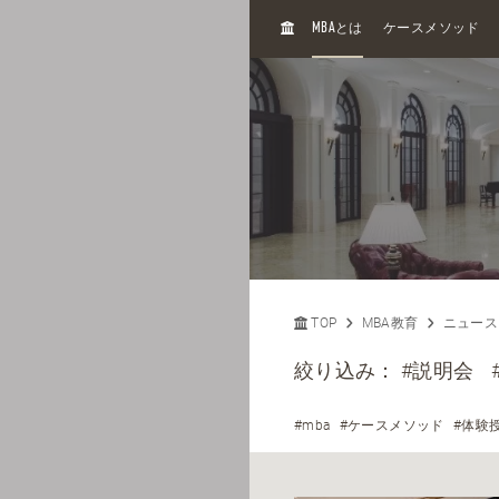
H
MBA
とは
ケースメソッド
O
M
E
TOP
MBA教育
ニュース
絞り込み：
#説明会
#mba
#ケースメソッド
#体験