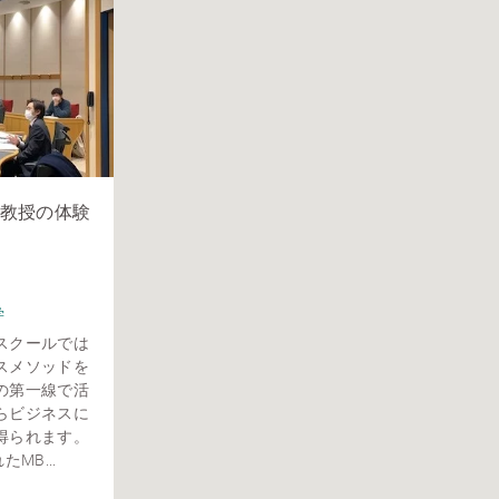
教授の体験
学
スクールでは
スメソッドを
の第一線で活
らビジネスに
得られます。
MB...