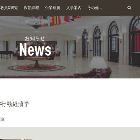
&
教員
研究
教育課程
企業連携
入学案内
その他...
お知らせ
News
#行動経済学
授業