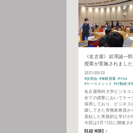
《名古屋》岩澤誠一郎
授業が実施されました
2021/03/23
#説明会
#体験授業
#mba
#ケースメソッド
#行動経済
名古屋商科大学ビジネス
全ての授業においてケー
採用しており、ビジネス
躍してきた実務家教員か
直結した実践的な学びが
今回は3月13日に開催された
READ MORE