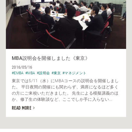
MBA説明会を開催しました《東京》
2016/05/16
#EMBA
#MBA
#説明会
#東京
#マネジメント
東京では5/11（水）にMBAコースの説明会を開催しまし
た。 平日夜間の開催にも関わらず、満席になるほど多く
の方にご来校いただきました。 先生による模擬講義のほ
か、修了生の体験談など、ここでしか手に入らない...
READ MORE