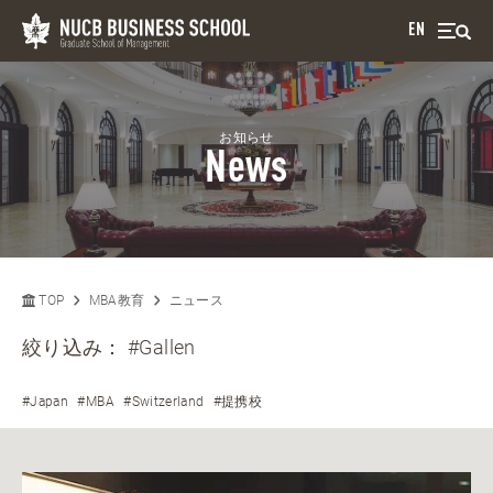
EN
お知らせ
News
TOP
MBA教育
ニュース
絞り込み：
#Gallen
#Japan
#MBA
#Switzerland
#提携校