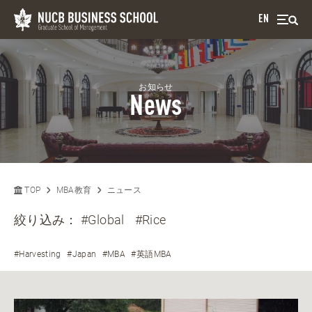
EN
お知らせ
News
TOP
MBA教育
ニュース
絞り込み：
#Global
#Rice
#Harvesting
#Japan
#MBA
#英語MBA