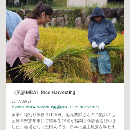
《英語MBA》Rice Harvesting
2017/09/21
#Global
#MBA
#Japan
#英語MBA
#Rice
#Harvesting
留学生稲刈り体験 9月16日、地元農家さんのご協力のも
と岐阜県恵那市にて留学生25名が稲刈り体験会を行いま
した。会場となった田んぼは、日本の里山風景を味わえ