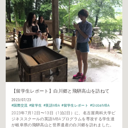
【留学生レポート】白川郷と飛騨高山を訪ねて
2023/07/23
#国際交流
#留学生
#英語MBA
#留学生レポート
#GlobalMBA
2023年7月12日〜13日（1泊2日）に、名古屋商科大学ビ
ジネススクールの英語MBAプログラムを専攻する学生達
が岐阜県の飛騨高山と世界遺産の白川郷を訪れました。