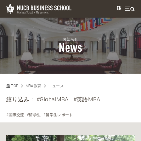
EN
お知らせ
News
TOP
MBA教育
ニュース
絞り込み：
#GlobalMBA
#英語MBA
#国際交流
#留学生
#留学生レポート