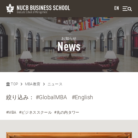
EN
お知らせ
News
TOP
MBA教育
ニュース
絞り込み：
#GlobalMBA
#English
#MBA
#ビジネススクール
#丸の内タワー