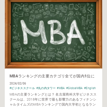
MBAランキングの主要カテゴリ全てが国内1位に
2024/02/06
#ビジネススクール
#丸の内タワー
#MBA
#GlobalMBA
#English
MBAの主要ランキングとは？ 名古屋商科大学ビジネスス
クールは、2018年に世界で最も影響力のあるフィナンシ
ャルタイムズのMBAランキングで国内大学初となるラン