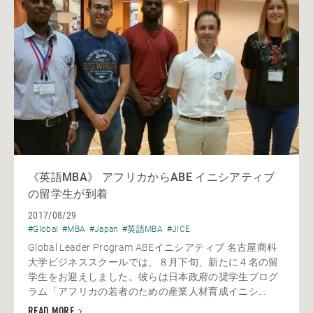
《英語MBA》 アフリカからABE イニシアティブ
の留学生が到着
2017/08/29
#Global
#MBA
#Japan
#英語MBA
#JICE
Global Leader Program ABEイニシアティブ 名古屋商科
大学ビジネススクールでは、８月下旬、新たに４名の留
学生をお迎えしました。彼らは日本政府の奨学生プログ
ラム「アフリカの若者のための産業人材育成イニシ...
READ MORE