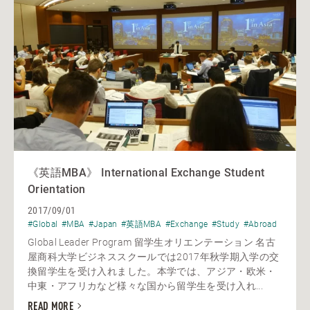
《英語MBA》 International Exchange Student
Orientation
2017/09/01
#Global
#MBA
#Japan
#英語MBA
#Exchange
#Study
#Abroad
Global Leader Program 留学生オリエンテーション 名古
屋商科大学ビジネススクールでは2017年秋学期入学の交
換留学生を受け入れました。本学では、アジア・欧米・
中東・アフリカなど様々な国から留学生を受け入れ...
READ MORE