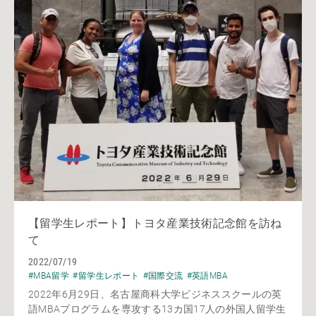
【留学生レポート】トヨタ産業技術記念館を訪ね
て
2022/07/19
#MBA留学
#留学生レポート
#国際交流
#英語MBA
2022年6月29日、名古屋商科大学ビジネススクールの英
語MBAプログラムを専攻する13カ国17人の外国人留学生