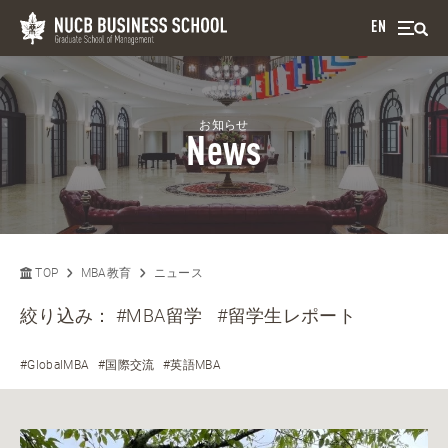
EN
お知らせ
News
TOP
MBA教育
ニュース
絞り込み：
#MBA留学
#留学生レポート
#GlobalMBA
#国際交流
#英語MBA