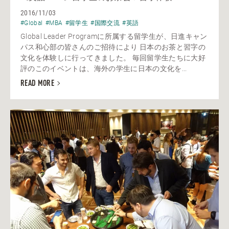
2016/11/03
#Global
#MBA
#留学生
#国際交流
#英語
Global Leader Programに所属する留学生が、日進キャン
パス和心部の皆さんのご招待により 日本のお茶と習字の
文化を体験しに行ってきました。 毎回留学生たちに大好
評のこのイベントは、海外の学生に日本の文化を...
READ MORE