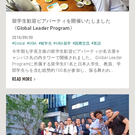
留学生歓迎ビアパーティを開催いたしました
《Global Leader Program》
2016/09/30
#Global
#MBA
#留学生
#MBA留学
#国際交流
#英語
今学期も学長主催の留学生歓迎ビアパーティが名古屋キ
ャンパス丸の内タワーで開催されました。 Global Leader
Programに所属する留学生81名と日本人学生、教員、学
部学生らを含む総勢約100名が参加し、振る舞われ...
READ MORE