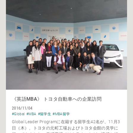
《英語MBA》 トヨタ自動車への企業訪問
2016/11/04
#Global
#MBA
#留学生
#MBA留学
Global Leader Programに在籍する留学生42名が、11月3
日（木）、トヨタの元町工場およびトヨタ会館の見学に