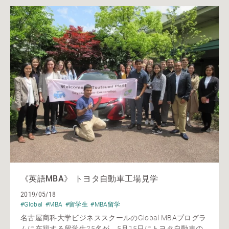
《英語MBA》 トヨタ自動車工場見学
2019/05/18
#Global
#MBA
#留学生
#MBA留学
名古屋商科大学ビジネススクールのGlobal MBAプログラ
ムに在籍する留学生25名が、5月15日にトヨタ自動車の