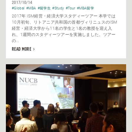
2017/10/14
#Global
#MBA
#留学生
#Study
#Tour
#MBA留学
2017年 ISM経営・経済大学スタディーツアー 本学では
10月初旬、リトアニア共和国の首都ヴィリニュスのISM
経営・経済大学から11名の学生と1名の教授を迎え入
れ、1週間のスタディーツアーを実施しました。ツアー
の...
READ MORE