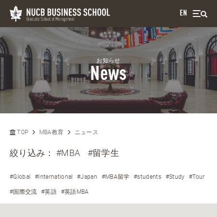
EN
お知らせ
News
TOP
MBA教育
ニュース
絞り込み：
#MBA
#留学生
#Global
#International
#Japan
#MBA留学
#students
#Study
#Tour
#国際交流
#英語
#英語MBA