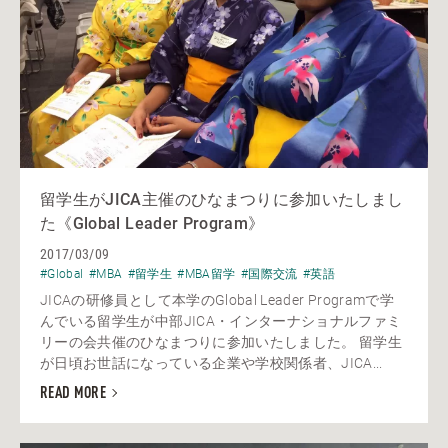
留学生がJICA主催のひなまつりに参加いたしまし
た《Global Leader Program》
2017/03/09
#Global
#MBA
#留学生
#MBA留学
#国際交流
#英語
JICAの研修員として本学のGlobal Leader Programで学
んでいる留学生が中部JICA・インターナショナルファミ
リーの会共催のひなまつりに参加いたしました。 留学生
が日頃お世話になっている企業や学校関係者、JICA...
READ MORE