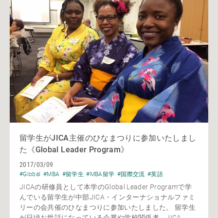
留学生がJICA主催のひなまつりに参加いたしまし
た《Global Leader Program》
2017/03/09
#Global
#MBA
#留学生
#MBA留学
#国際交流
#英語
JICAの研修員として本学のGlobal Leader Programで学
んでいる留学生が中部JICA・インターナショナルファミ
リーの会共催のひなまつりに参加いたしました。 留学生
が日頃お世話になっている企業や学校関係者、JICA...