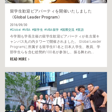
留学生歓迎ビアパーティを開催いたしました
《Global Leader Program》
2016/09/30
#Global
#MBA
#留学生
#MBA留学
#国際交流
#英語
今学期も学長主催の留学生歓迎ビアパーティが名古屋キ
ャンパス丸の内タワーで開催されました。 Global Leader
Programに所属する留学生81名と日本人学生、教員、学
部学生らを含む総勢約100名が参加し、振る舞われ...
READ MORE