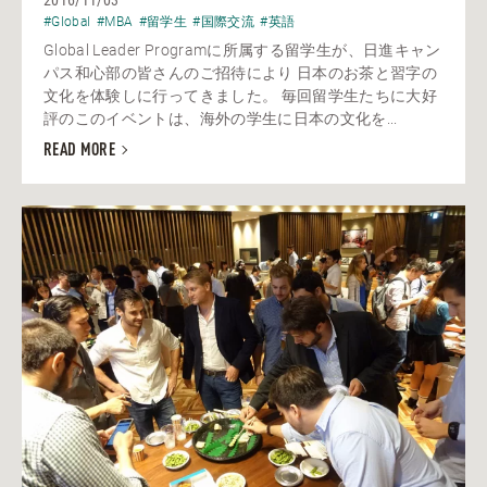
#Global
#MBA
#留学生
#国際交流
#英語
Global Leader Programに所属する留学生が、日進キャン
パス和心部の皆さんのご招待により 日本のお茶と習字の
文化を体験しに行ってきました。 毎回留学生たちに大好
評のこのイベントは、海外の学生に日本の文化を...
READ MORE