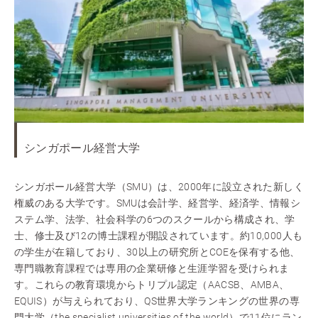
シンガポール経営大学
シンガポール経営大学（SMU）は、2000年に設立された新しく
権威のある大学です。SMUは会計学、経営学、経済学、情報シ
ステム学、法学、社会科学の6つのスクールから構成され、学
士、修士及び12の博士課程が開設されています。約10,000人も
の学生が在籍しており、30以上の研究所とCOEを保有する他、
専門職教育課程では専用の企業研修と生涯学習を受けられま
す。これらの教育環境からトリプル認定（AACSB、AMBA、
EQUIS）が与えられており、QS世界大学ランキングの世界の専
門大学（the specialist universities of the world）で11位にラン