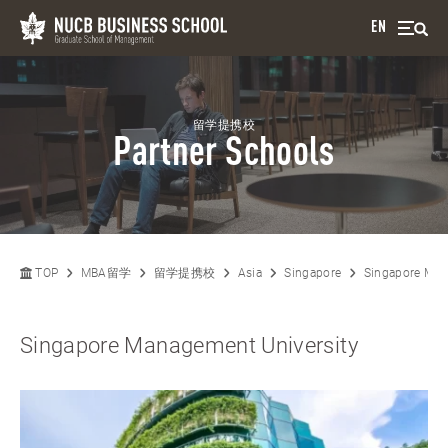
EN
留学提携校
Partner Schools
TOP
MBA留学
留学提携校
Asia
Singapore
Singapore Man
Singapore Management University