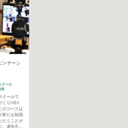
エンテーシ
スクール
授業
スクールで
くりMBA
このコースは
が新たな知識
ただくことが
通学不...