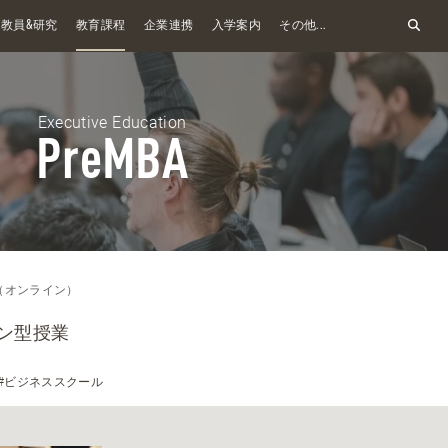
&
教員
研究
教育課程
企業連携
入学案内
その他...
Executive Education
PreMBA
A（オンライン）
ン型授業
#ビジネススクール