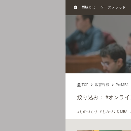
H
MBA
とは
ケースメソッド
O
M
E
TOP
教育課程
PreMB
絞り込み：
#オンライ
#ものづくり
#ものづくりMBA