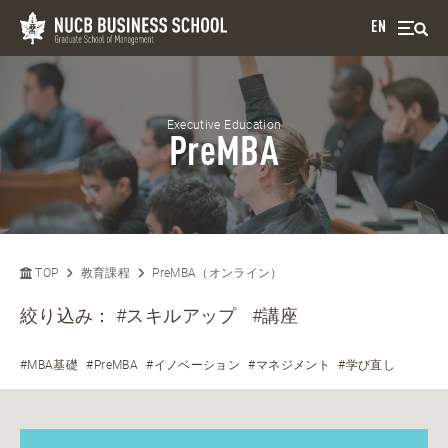
EN
Executive Education
PreMBA
TOP
教育課程
PreMBA（オンライン）
絞り込み：
#スキルアップ
#講座
#MBA基礎
#PreMBA
#イノベーション
#マネジメント
#学び直し