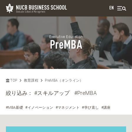
EN
Executive Education
PreMBA
TOP
教育課程
PreMBA（オンライン）
絞り込み：
#スキルアップ
#PreMBA
#MBA基礎
#イノベーション
#マネジメント
#学び直し
#講座