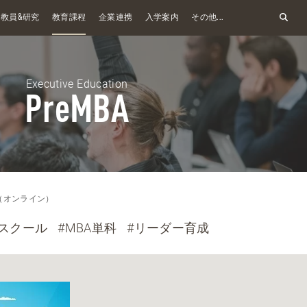
&
教員
研究
教育課程
企業連携
入学案内
その他...
Executive Education
PreMBA
A（オンライン）
スクール
#MBA単科
#リーダー育成