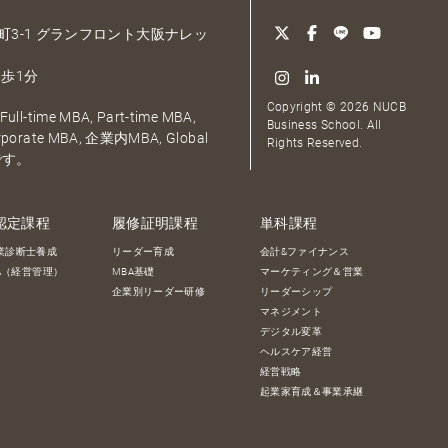
大深町3-1 グランフロント大阪ナレッ
歩1分
Copyright © 2026 NUCB
ull-time MBA, Part-time MBA,
Business School. All
orporate MBA, 企業内MBA, Global
Rights Reserved.
です。
認定課程
履修証明課程
単科課程
業診断士養成
リーダー育成
会計&ファイナンス
BA（経営管理）
MBA基礎
マーケティング＆営業
企業別リーダー研修
リーダーシップ
マネジメント
デジタル変革
ヘルスケア経営
経営戦略
起業家育成＆事業承継