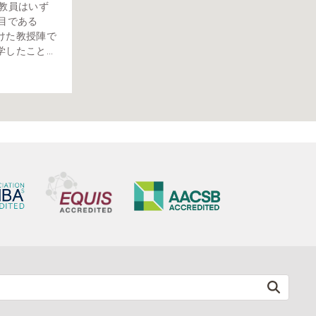
当教員はいず
目である
けた教授陣で
たこと...