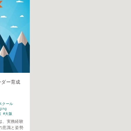
ーダー育成
スクール
ging
京
#大阪
は、実務経験
の意識と姿勢