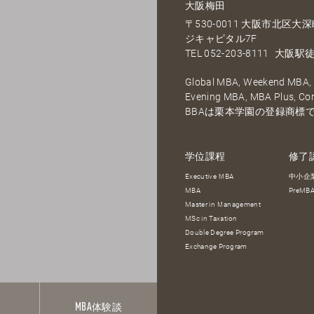
大阪梅田
〒530-0011 大阪市北区
ジキャピタル7F
TEL
052-203-8111
大阪駅徒
Global MBA, Weekend MBA, F
Evening MBA, MBA Plus, C
BBAは栗本学園の登録商標
学位課程
修了
Executive MBA
中小企
MBA
PreM
Master in Management
MSc in Taxation
Double Degree Program
Exchange Program
報
MBA
体験談