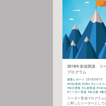
2018年新規開講 リ
プログラム
2018/04/13
授業レポート
#MBA単科
#MBA
#ビジネス
#自己啓発
#人材育成
#Mana
#リーダー育成
#名古屋
#東
リーダー育成プログラム
に即したリーダーとして