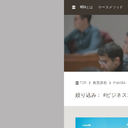
H
MBA
とは
ケースメソッド
O
M
E
TOP
教育課程
PreMB
絞り込み：
#ビジネス