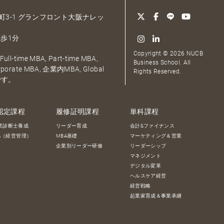
大深町3-1 グランフロント大阪ナレッ
歩1分
Copyright © 2026 NUCB
ull-time MBA, Part-time MBA,
Business School. All
orporate MBA, 企業内MBA, Global
Rights Reserved.
です。
認定課程
履修証明課程
単科課程
業診断士養成
リーダー育成
会計&ファイナンス
BA（経営管理）
MBA基礎
マーケティング＆営業
企業別リーダー研修
リーダーシップ
マネジメント
デジタル変革
ヘルスケア経営
経営戦略
起業家育成＆事業承継