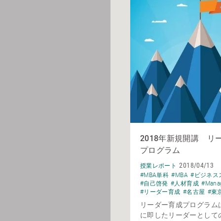
2018年新規開講 リ
プログラム
2018/04/13
授業レポート
#MBA単科
#MBA
#ビジネス
#自己啓発
#人材育成
#Mana
#リーダー育成
#名古屋
#東
リーダー育成プログラム
に即したリーダーとして