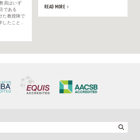
当教員はいず
READ MORE
目である
けた教授陣で
たこと...