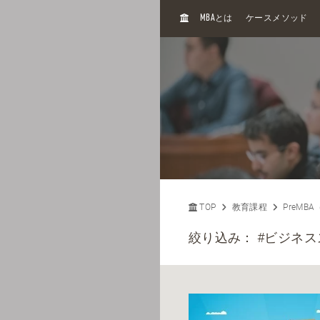
H
MBA
とは
ケースメソッド
O
M
E
TOP
教育課程
PreMB
絞り込み：
#ビジネス