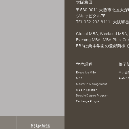
大阪梅田
〒530-0011 大阪市北区
ジキャピタル7F
TEL
052-203-8111
大阪駅徒
Global MBA, Weekend MBA, F
Evening MBA, MBA Plus, C
BBAは栗本学園の登録商標
学位課程
修了
Executive MBA
中小企
MBA
PreM
Master in Management
MSc in Taxation
Double Degree Program
Exchange Program
報
MBA
体験談