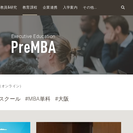
&
教員
研究
教育課程
企業連携
入学案内
その他...
Executive Education
PreMBA
A（オンライン）
スクール
#MBA単科
#大阪