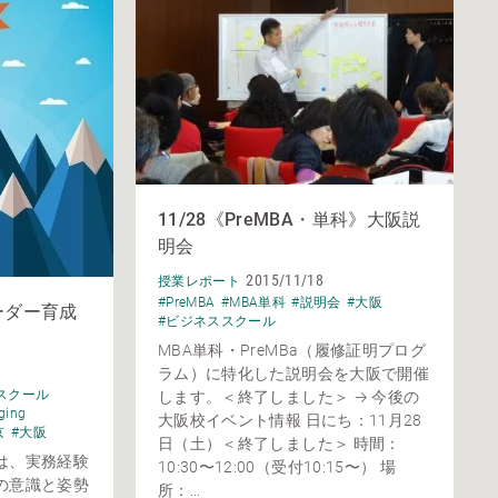
11/28《PreMBA・単科》大阪説
明会
2015/11/18
授業レポート
#PreMBA
#MBA単科
#説明会
#大阪
ーダー育成
#ビジネススクール
MBA単科・PreMBa（履修証明プログ
ラム）に特化した説明会を大阪で開催
スクール
します。＜終了しました＞ → 今後の
ging
大阪校イベント情報 日にち：11月28
京
#大阪
日（土）＜終了しました＞ 時間：
は、実務経験
10:30〜12:00（受付10:15〜） 場
の意識と姿勢
所：...