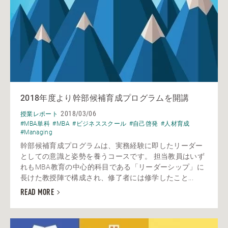
2018年度より幹部候補育成プログラムを開講
2018/03/06
授業レポート
#MBA単科
#MBA
#ビジネススクール
#自己啓発
#人材育成
#Managing
幹部候補育成プログラムは、実務経験に即したリーダー
としての意識と姿勢を養うコースです。 担当教員はいず
れもMBA教育の中心的科目である「リーダーシップ」に
長けた教授陣で構成され、修了者には修学したこと...
READ MORE