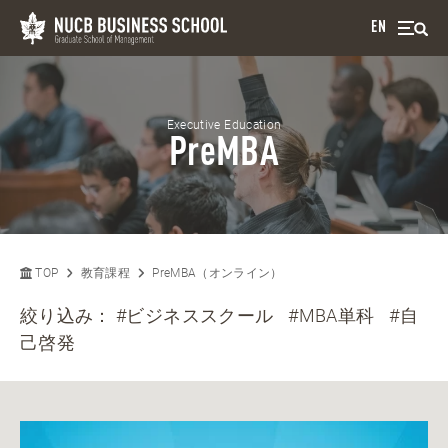
EN
Executive Education
PreMBA
TOP
教育課程
PreMBA（オンライン）
絞り込み：
#ビジネススクール
#MBA単科
#自
己啓発