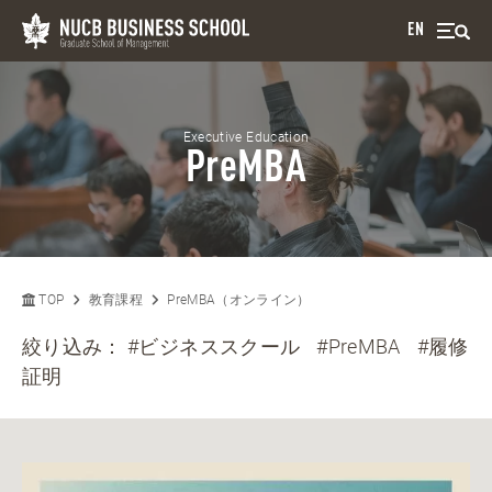
EN
Executive Education
PreMBA
TOP
教育課程
PreMBA（オンライン）
絞り込み：
#ビジネススクール
#PreMBA
#履修
証明