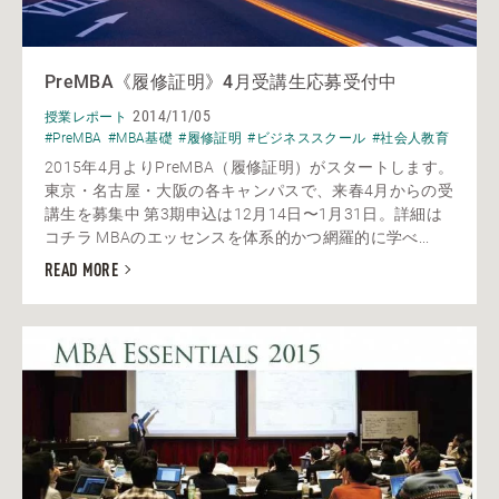
PreMBA《履修証明》4月受講生応募受付中
2014/11/05
授業レポート
#PreMBA
#MBA基礎
#履修証明
#ビジネススクール
#社会人教育
2015年4月よりPreMBA（履修証明）がスタートします。
東京・名古屋・大阪の各キャンパスで、来春4月からの受
講生を募集中 第3期申込は12月14日〜1月31日。詳細は
コチラ MBAのエッセンスを体系的かつ網羅的に学べ...
READ MORE