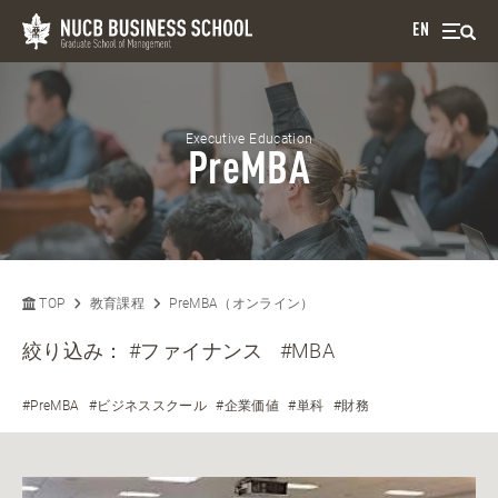
EN
Executive Education
PreMBA
TOP
教育課程
PreMBA（オンライン）
絞り込み：
#ファイナンス
#MBA
#PreMBA
#ビジネススクール
#企業価値
#単科
#財務