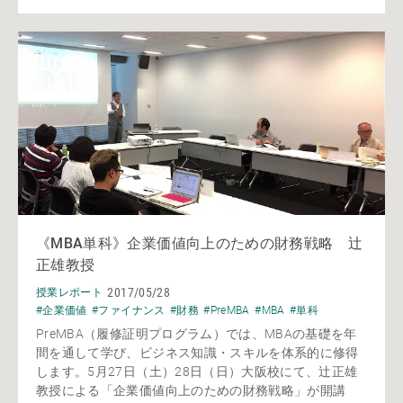
《MBA単科》企業価値向上のための財務戦略 辻
正雄教授
2017/05/28
授業レポート
#企業価値
#ファイナンス
#財務
#PreMBA
#MBA
#単科
PreMBA（履修証明プログラム）では、MBAの基礎を年
間を通して学び、ビジネス知識・スキルを体系的に修得
します。5月27日（土）28日（日）大阪校にて、辻正雄
教授による「企業価値向上のための財務戦略」が開講