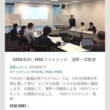
《MBA単科》MBAファイナンス 瀧野一洋教授
2018/05/17
授業レポート
#ファイナンス
#PreMBA
#MBA
#単科
PreMBA（履修証明プログラム）では、MBAの基礎を年
間を通して学び、ビジネス知識・スキルを体系的に修得
します。大阪校にて、瀧野一洋教授による「MBAファイ
ナンス」が開講されました。 「MBAファイナンス」瀧
野...
READ MORE