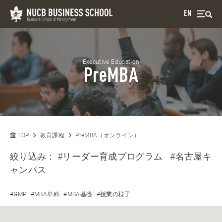
EN
Executive Education
PreMBA
TOP
教育課程
PreMBA（オンライン）
絞り込み：
#リーダー育成プログラム
#名古屋キ
ャンパス
#GMP
#MBA単科
#MBA基礎
#授業の様子