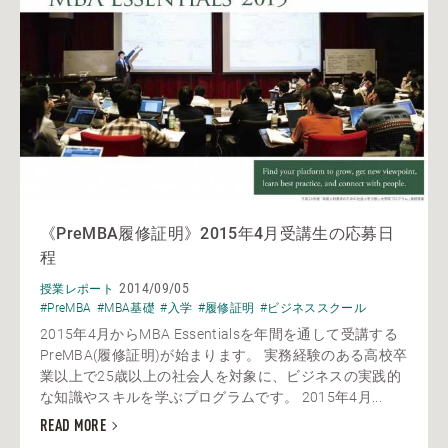
《PreMBA履修証明》2015年4月受講生の応募日
程
2014/09/05
授業レポート
#PreMBA
#MBA基礎
#入学
#履修証明
#ビジネススクール
2015年4月からMBA Essentialsを年間を通して受講する
PreMBA(履修証明)が始まります。 実務経験のある高校卒
業以上で25歳以上の社会人を対象に、ビジネスの実践的
な知識やスキルを学ぶプログラムです。 2015年4月...
READ MORE