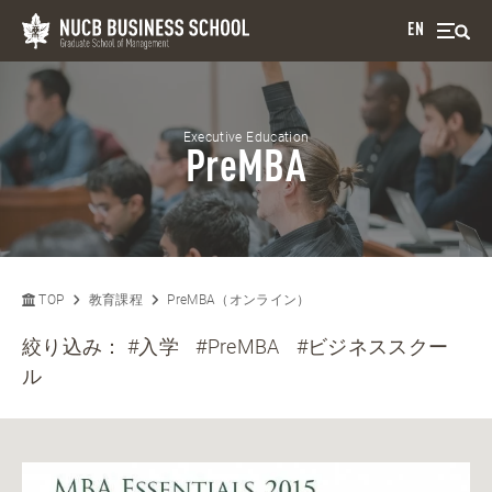
EN
Executive Education
PreMBA
TOP
教育課程
PreMBA（オンライン）
絞り込み：
#入学
#PreMBA
#ビジネススクー
ル