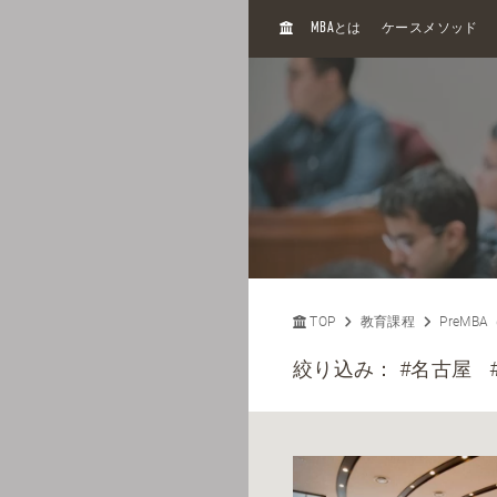
H
MBA
とは
ケースメソッド
O
M
E
TOP
教育課程
PreMB
絞り込み：
#名古屋