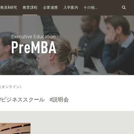
&
教員
研究
教育課程
企業連携
入学案内
その他...
Executive Education
PreMBA
A（オンライン）
#ビジネススクール
#説明会