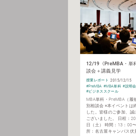
12/19《PreMBA・
談会＋講義見学
2015/12/15
授業レポート
#PreMBA
#MBA単科
#説明
#ビジネススクール
MBA単科・PreMBA（
別相談会 ※本イベントは
した。皆様のご参加、誠
ございました。 日程：201
日（土） 時間：13：00〜
所：名古屋キャンパス伏見ビ