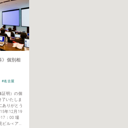
単科》個別相
会
#名古屋
履修証明）の個
終了いたしま
にありがとう
5年12月19
17：00 場
ル＜ア...